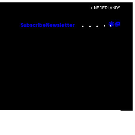
+ NEDERLANDS
Instagram
TikTok
YouTube
Google
Goog
Subscribe
Newsletter
Discove
Top
Posts