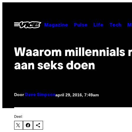
Ga
naar
de
Open
Magazine
Pulse
Life
Tech
M
menu
inhoud
Waarom millennials 
aan seks doen
Door
april 29, 2016, 7:49am
Dave Simpson
Deel: