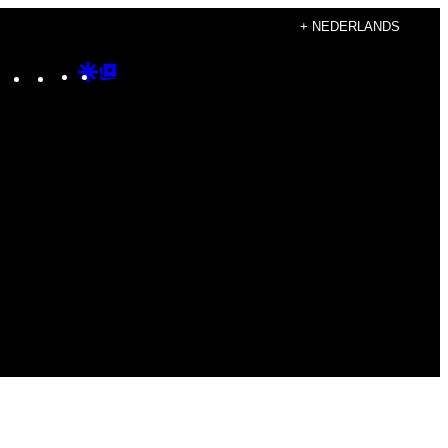
+ NEDERLANDS
Instagram
TikTok
YouTube
Google
Google
Discover
Top
Posts