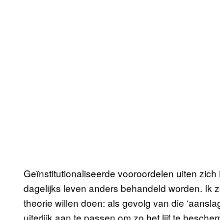
Geïnstitutionaliseerde vooroordelen uiten zich 
dagelijks leven anders behandeld worden. Ik 
theorie willen doen: als gevolg van die ‘aans
uiterlijk aan te passen om zo het lijf te besche