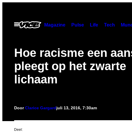
Ga
naar
de
Open
Magazine
Pulse
Life
Tech
Munc
menu
inhoud
Hoe racisme een aan
pleegt op het zwarte
lichaam
Door
Clarice Gargard
juli 13, 2016, 7:30am
Deel: