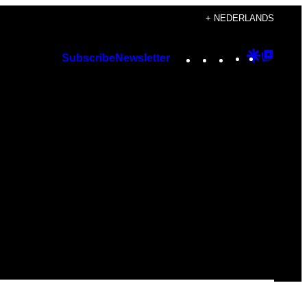
+ NEDERLANDS
Instagram
TikTok
YouTube
Google
Googl
Subscribe
Newsletter
Discover
Top
Posts