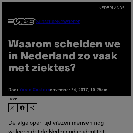
Ga
+ NEDERLANDS
naar
Open
Subscribe
Newsletter
de
menu
inhoud
Waarom schelden we
in Nederland zo vaak
met ziektes?
Door
november 24, 2017, 10:25am
Yoran Custers
Deel:
De afgelopen tijd vrezen mensen nog
weleens dat de Nederlandse identiteit