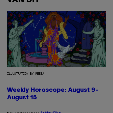
VAN DIT
ILLUSTRATION BY REESA
Weekly Horoscope: August 9-
August 15
Door