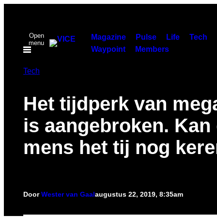
Ga
naar
Open
de
Magazine
Pulse
Life
Tech
menu
Waypoint
Members
inhoud
Tech
Het tijdperk van meg
is aangebroken. Kan
mens het tij nog ker
Door
Wester van Gaal
augustus 22, 2019, 8:35am