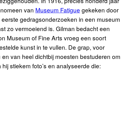
beziggehouden. In 1916, precies honderd jaar
 fenomeen van
Museum Fatigue
gekeken door
e eerste gedragsonderzoeken in een museum
unst zo vermoeiend is. Gilman bedacht een
ton Museum of Fine Arts vroeg een soort
stelde kunst in te vullen. De grap, voor
g en van heel dichtbij moesten bestuderen om
ij stiekem foto’s en analyseerde die: