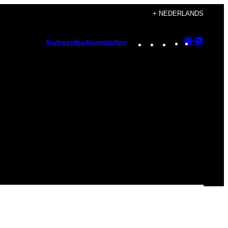
+ NEDERLANDS
Instagram
TikTok
YouTube
Google
Googl
Subscribe
Newsletter
Discover
Top
Posts