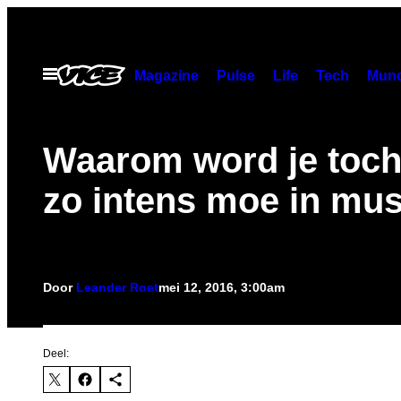
Ga
naar
de
Open
Magazine
Pulse
Life
Tech
Munc
menu
inhoud
Waarom word je toch 
zo intens moe in mu
Door
Leander Roet
mei 12, 2016, 3:00am
Deel: