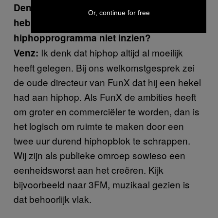
Denk je dat de mensen die deze keuze
Or, continue for free
hebben gemaakt de meerwaarde van een
hiphopprogramma niet inzien?
Ik denk dat hiphop altijd al moeilijk
Venz:
heeft gelegen. Bij ons welkomstgesprek zei
de oude directeur van FunX dat hij een hekel
had aan hiphop. Als FunX de ambities heeft
om groter en commerciëler te worden, dan is
het logisch om ruimte te maken door een
twee uur durend hiphopblok te schrappen.
Wij zijn als publieke omroep sowieso een
eenheidsworst aan het creëren. Kijk
bijvoorbeeld naar 3FM, muzikaal gezien is
dat behoorlijk vlak.