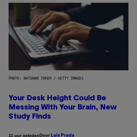
PHOTO: BATUHAN TOKER / GETTY IMAGES
Your Desk Height Could Be
Messing With Your Brain, New
Study Finds
Door
11 uur geleden
Luis Prada