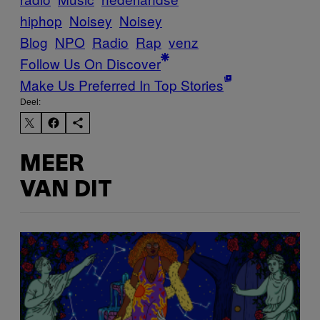
hiphop
Noisey
Noisey
Blog
NPO
Radio
Rap
venz
Follow Us On Discover
Make Us Preferred In Top Stories
Deel:
MEER
VAN DIT