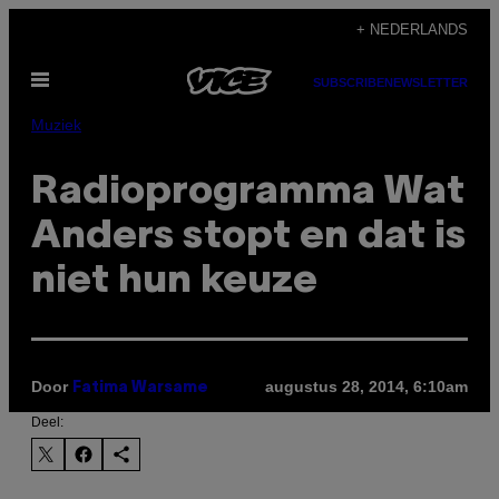
Ga
+ NEDERLANDS
naar
Open
de
SUBSCRIBE
NEWSLETTER
menu
inhoud
Muziek
Radioprogramma Wat
Anders stopt en dat is
niet hun keuze
Door
augustus 28, 2014, 6:10am
Fatima Warsame
Deel: