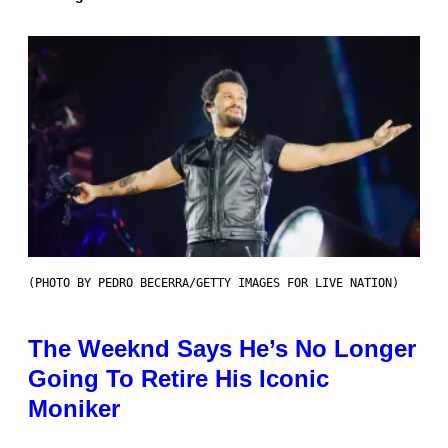
(PHOTO BY PEDRO BECERRA/GETTY IMAGES FOR LIVE NATION)
The Weeknd Says He’s No Longer
Going To Retire His Iconic
Moniker