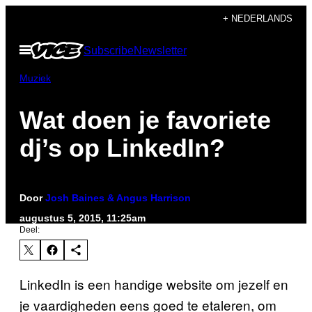
Ga
+ NEDERLANDS
naar
Open
Subscribe
Newsletter
de
menu
inhoud
Muziek
Wat doen je favoriete
dj’s op LinkedIn?
Door
Josh Baines & Angus Harrison
augustus 5, 2015, 11:25am
Deel:
LinkedIn is een handige website om jezelf en
je vaardigheden eens goed te etaleren, om