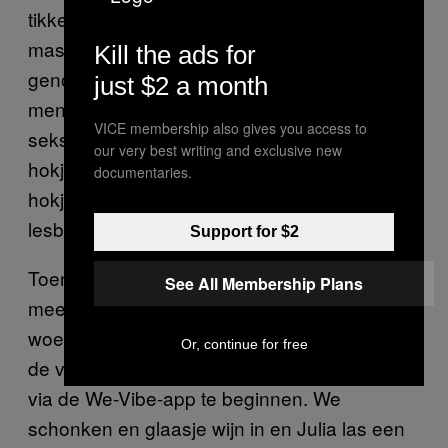
tikkeltje ironisch) met elkaar zouden
masturberen, zouden ze al snel gay worden
Kill the ads for
genoemd, maar vrouwen en vrouwelijke
just $2 a month
mensen kunnen iets verder gaan in hun
VICE membership also gives you access to
seksuele experiment zonder direct in een
our very best writing and exclusive new
hokje te worden geplaatst – behalve dan het
documentaries.
hokje van twee hete lesbiënnes die geen
lesbiënnes zijn, natuurlijk.
Support for $2
Toen het 2017 werd, konden we er echt niet
See All Membership Plans
meer omheen. We kozen een druilerige
woensdagavond om in bed te gaan liggen,
Or, continue for free
de vibrators in te brengen, en een videochat
via de We-Vibe-app te beginnen. We
schonken en glaasje wijn in en Julia las een