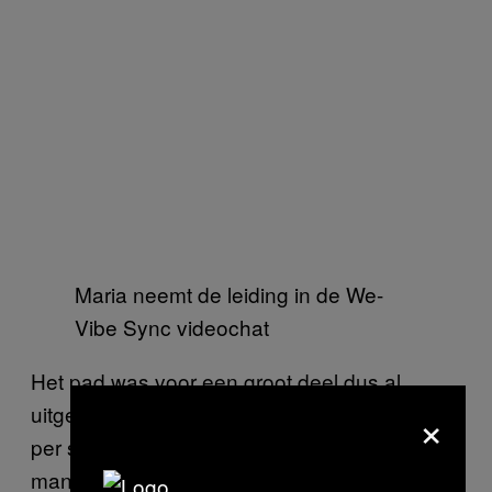
Maria neemt de leiding in de We-
Vibe Sync videochat
Het pad was voor een groot deel dus al
×
uitgestippeld, dus Julia en ik hoefden ons niet
per se kapot te schamen. Als twee
mannelijke vrienden platonisch (en een