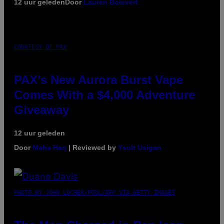
12 uur geleden
Door
Lauren Boisvert
COURTESY OF PAX
PAX’s New Aurora Burst Vape
Comes With a $4,000 Adventure
Giveaway
12 uur geleden
Door
Maha Haq
| Reviewed by
Ysolt Usigan
PHOTO BY JOHN LOCHER/POOL/AFP VIA GETTY IMAGES