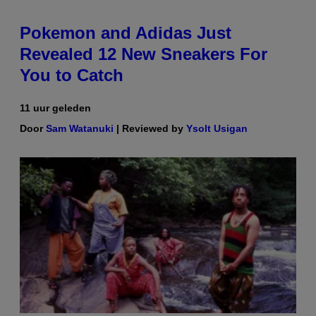
Pokemon and Adidas Just
Revealed 12 New Sneakers For
You to Catch
11 uur geleden
Door
Sam Watanuki
| Reviewed by
Ysolt Usigan