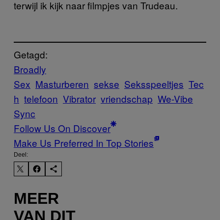
terwijl ik kijk naar filmpjes van Trudeau.
Getagd:
Broadly
Sex
Masturberen
sekse
Seksspeeltjes
Tec
h
telefoon
Vibrator
vriendschap
We-Vibe
Sync
Follow Us On Discover
Make Us Preferred In Top Stories
Deel:
MEER
VAN DIT