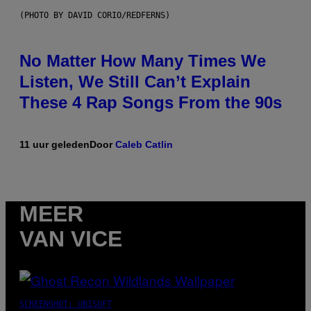
(PHOTO BY DAVID CORIO/REDFERNS)
No Matter How Many Times We
Listen, We Still Can’t Explain
These 4 Rap Songs From the 90s
11 uur geleden
Door
Caleb Catlin
MEER
VAN VICE
SCREENSHOT: UBISOFT