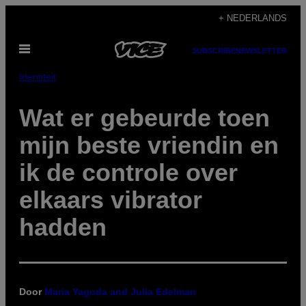
Ga
+ NEDERLANDS
naar
Open
de
SUBSCRIBE
NEWSLETTER
menu
inhoud
Identiteit
Wat er gebeurde toen
mijn beste vriendin en
ik de controle over
elkaars vibrator
hadden
Door
Maria Yagoda and Julia Edelman