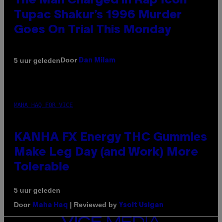
The Man Charged in Rap Icon
Tupac Shakur’s 1996 Murder
Goes On Trial This Monday
Door
5 uur geleden
Dan Milam
MAHA HAQ FOR VICE
KANHA FX Energy THC Gummies
Make Leg Day (and Work) More
Tolerable
5 uur geleden
Door
| Reviewed by
Maha Haq
Ysolt Usigan
VICE