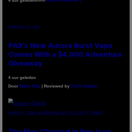
Door
4 uur geleden
Lauren Boisvert
COURTESY OF PAX
PAX’s New Aurora Burst Vape
Comes With a $4,000 Adventure
Giveaway
4 uur geleden
Door
| Reviewed by
Maha Haq
Ysolt Usigan
PHOTO BY JOHN LOCHER/POOL/AFP VIA GETTY IMAGES