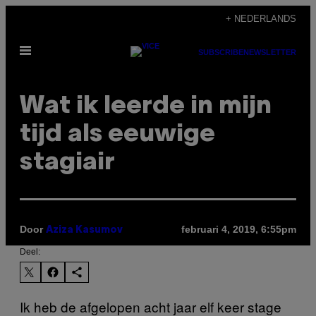
Ga
+ NEDERLANDS
naar
Open
de
SUBSCRIBE
NEWSLETTER
menu
inhoud
Wat ik leerde in mijn
tijd als eeuwige
stagiair
Door
februari 4, 2019, 6:55pm
Aziza Kasumov
Deel:
Ik heb de afgelopen acht jaar elf keer stage