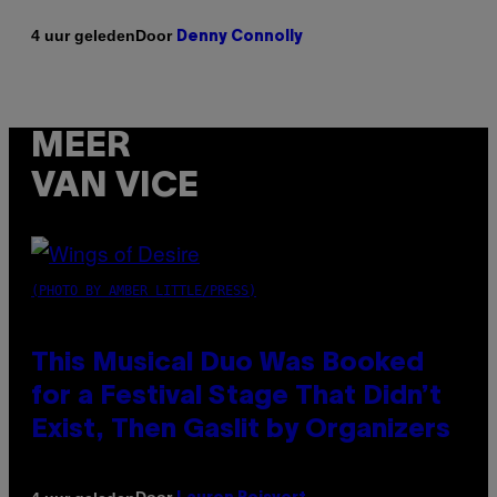
Door
4 uur geleden
Denny Connolly
MEER
VAN VICE
(PHOTO BY AMBER LITTLE/PRESS)
This Musical Duo Was Booked
for a Festival Stage That Didn’t
Exist, Then Gaslit by Organizers