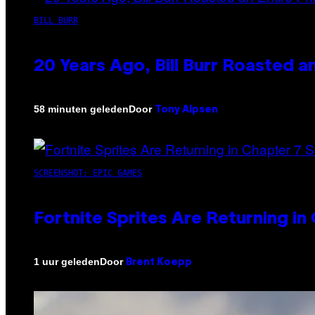
BILL BURR
20 Years Ago, Bill Burr Roasted a
Door
58 minuten geleden
Tony Alpsen
SCREENSHOT: EPIC GAMES
Fortnite Sprites Are Returning i
Door
1 uur geleden
Brent Koepp