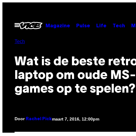
Ga
naar
de
Open
Magazine
Pulse
Life
Tech
M
menu
inhoud
Tech
Wat is de beste retr
laptop om oude MS
games op te spelen?
Door
maart 7, 2016, 12:00pm
Rachel Pick