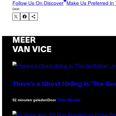
Follow Us On Discover
Make Us Preferred In 
Deel:
MEER
VAN VICE
There’s a Ghost Hiding in ‘The Go
Door
52 minuten geleden
Tony Alpsen