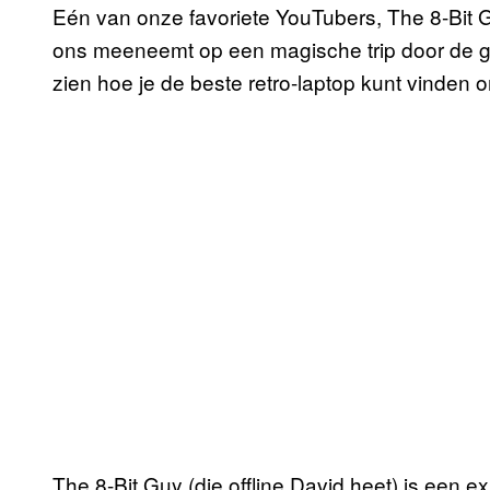
Eén van onze favoriete YouTubers, The 8-Bit Gu
ons meeneemt op een magische trip door de ges
zien hoe je de beste retro-laptop kunt vinde
The 8-Bit Guy (die offline David heet) is een 