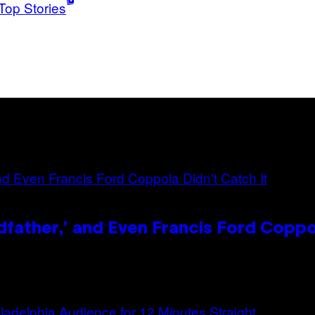
Top Stories
dfather,’ and Even Francis Ford Coppo