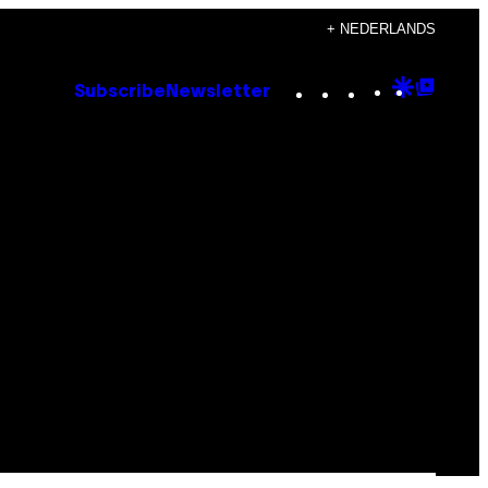
+ NEDERLANDS
Instagram
TikTok
YouTube
Google
Goog
Subscribe
Newsletter
Discove
Top
Posts