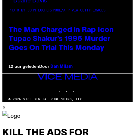
PHOTO BY JOHN LOCHER/POOL/AFP VIA GETTY IMAGES
The Man Charged in Rap Icon
Tupac Shakur’s 1996 Murder
Goes On Trial This Monday
Door
12 uur geleden
Dan Milam
VICE
MEDIA
INSTAGRAM
TIKTOK
YOUTUBE
© 2026 VICE DIGITAL PUBLISHING, LLC
×
KILL THE ADS FOR