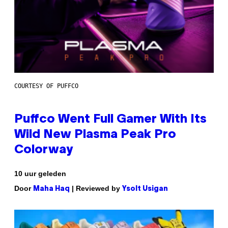
COURTESY OF PUFFCO
Puffco Went Full Gamer With Its
Wild New Plasma Peak Pro
Colorway
10 uur geleden
Door
| Reviewed by
Maha Haq
Ysolt Usigan