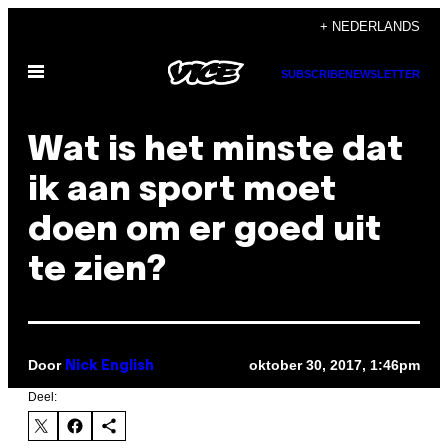
Ga
+ NEDERLANDS
naar
Open
de
SUBSCRIBE
NEWSLETTER
menu
inhoud
Wat is het minste dat
ik aan sport moet
doen om er goed uit
te zien?
Door
oktober 30, 2017, 1:46pm
Nick English
Deel: