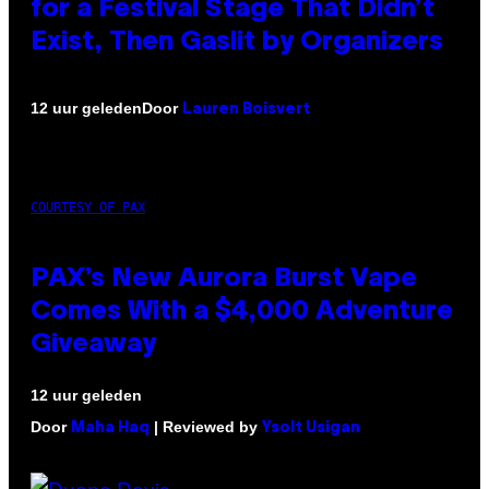
for a Festival Stage That Didn’t
Exist, Then Gaslit by Organizers
Door
12 uur geleden
Lauren Boisvert
COURTESY OF PAX
PAX’s New Aurora Burst Vape
Comes With a $4,000 Adventure
Giveaway
12 uur geleden
Door
| Reviewed by
Maha Haq
Ysolt Usigan