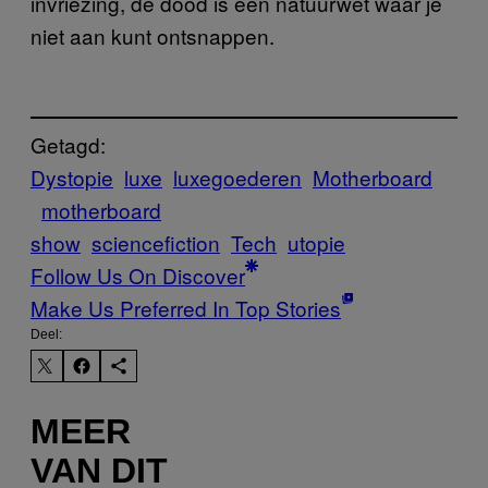
invriezing, de dood is een natuurwet waar je
niet aan kunt ontsnappen.
Getagd:
Dystopie
luxe
luxegoederen
Motherboard
motherboard
show
sciencefiction
Tech
utopie
Follow Us On Discover
Make Us Preferred In Top Stories
Deel:
MEER
VAN DIT