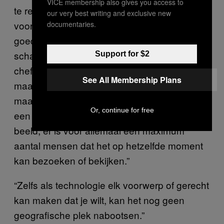
VICE membership also gives you access to
te reizen, worden reserveringen of kaartjes
our very best writing and exclusive new
voor bijvoorbeeld populaire musea of een
documentaries.
goed restaurant de meest gezochte en
schaarste dingen,” legt ze uit. “Een populaire
Support for $2
chef-kok kan maar een beperkt aantal
See All Membership Plans
maaltijden tegelijkertijd koken, een kamer kan
maar een beperkt aantal mensen huisvesten,
Or, continue for free
een museum, een strand, een theater, een
beeld, er is voor allemaal een maximum
aantal mensen dat het op hetzelfde moment
kan bezoeken of bekijken.”
“Zelfs als technologie elk voorwerp of gerecht
kan maken dat je wilt, kan het nog geen
geografische plek nabootsen.”