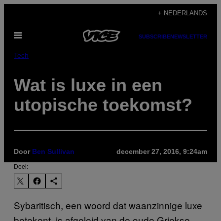
Ga
+ NEDERLANDS
naar
Open
de
SUBSCRIBE
NEWSLETTER
menu
inhoud
Tech
Wat is luxe in een
utopische toekomst?
Door
Ben Sullivan
december 27, 2016, 9:24am
Deel:
Sybaritisch, een woord dat waanzinnige luxe
betekent, is afgeleid van de oude Griekse