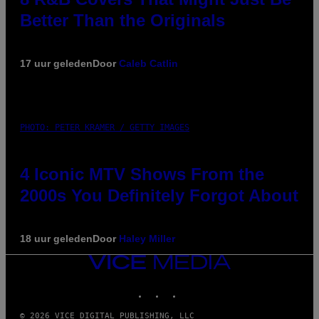
Better Than the Originals
17 uur geleden
Door
Caleb Catlin
PHOTO: PETER KRAMER / GETTY IMAGES
4 Iconic MTV Shows From the
2000s You Definitely Forgot About
18 uur geleden
Door
Haley Miller
VICE
MEDIA
INSTAGRAM
TIKTOK
YOUTUBE
© 2026 VICE DIGITAL PUBLISHING, LLC