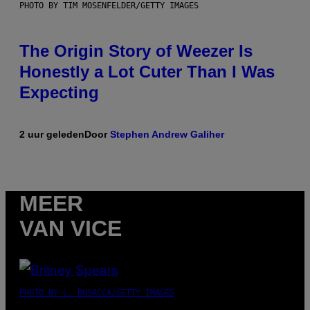
PHOTO BY TIM MOSENFELDER/GETTY IMAGES
The Origin Story of Weezer Is
Honestly a Lot Cuter Than I Was
Expecting
2 uur geleden
Door
Stephen Andrew Galiher
MEER
VAN VICE
PHOTO BY L. BUSACCA/GETTY IMAGES