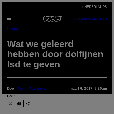
Ga
+ NEDERLANDS
naar
Open
de
SUBSCRIBE
NEWSLETTER
menu
inhoud
Drugs
Wat we geleerd
hebben door dolfijnen
lsd te geven
Door
Daniel Oberhaus
maart 6, 2017, 8:20am
Deel: