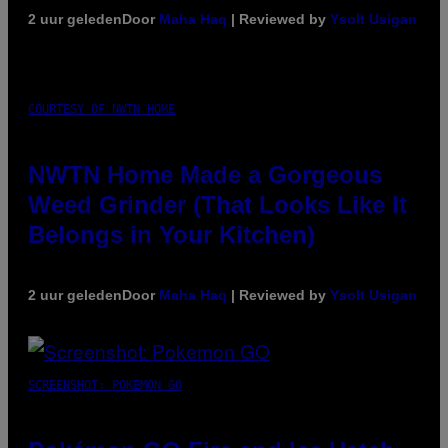
2 uur geleden
Door
Maha Haq
| Reviewed by
Ysolt Usigan
COURTESY OF NWTN HOME
NWTN Home Made a Gorgeous
Weed Grinder (That Looks Like It
Belongs in Your Kitchen)
2 uur geleden
Door
Maha Haq
| Reviewed by
Ysolt Usigan
SCREENSHOT: POKEMON GO