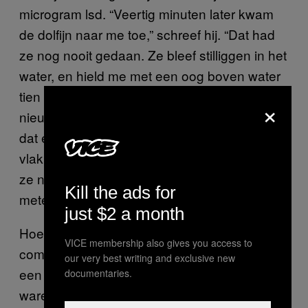
microgram lsd. “Veertig minuten later kwam
de dolfijn naar me toe,” schreef hij. “Dat had
ze nog nooit gedaan. Ze bleef stilliggen in het
water, en hield me met een oog boven water
tien minuten in de gaten. Dit was compleet
×
nieuw gedrag. Ik begon te lopen om te zien of
dat effect zou hebben, en ze volgde me,
vlakbij de rand van het bad. Sinds de trip blijft
ze nog maar op een afstand van zo’n 16
Kill the ads for
meter, terwijl dat eerst zo’n 65 meter was.”
just $2 a month
Hoewel Lilly’s experimenten met
VICE membership also gives you access to
communicatie met dolfijnen in veel opzichten
our very best writing and exclusive new
een ethische en wetenschappelijke miskleun
documentaries.
waren, heeft zijn werk een diepgaande