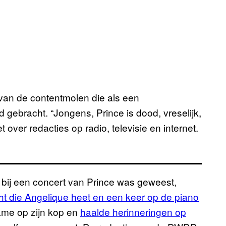
 van de contentmolen die als een
gebracht. “Jongens, Prince is dood, vreselijk,
ver redacties op radio, televisie en internet.
bij een concert van Prince was geweest,
ht die Angelique heet en een keer op de piano
ame op zijn kop en
haalde herinneringen op