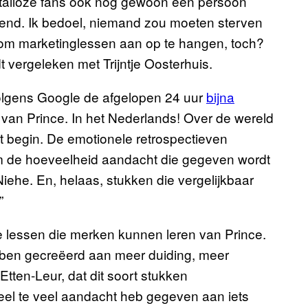
 talloze fans ook nog gewoon een persoon
nend. Ik bedoel, niemand zou moeten sterven
t om marketinglessen aan op te hangen, toch?
 vergeleken met Trijntje Oosterhuis.
 volgens Google de afgelopen 24 uur
bijna
an Prince. In het Nederlands! Over de wereld
t begin. De emotionele retrospectieven
 de hoeveelheid aandacht die gegeven wordt
iehe. En, helaas, stukken die vergelijkbaar
”
e lessen die merken kunnen leren van Prince.
bben gecreëerd aan meer duiding, meer
tten-Leur, dat dit soort stukken
eel te veel aandacht heb gegeven aan iets