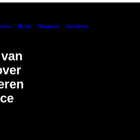
hies
Music
Waypoint
Members
 van
over
eren
nce