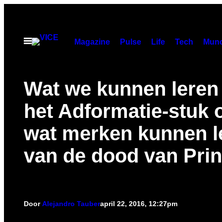
Ga
naar
de
Open
Magazine
Pulse
Life
Tech
Munc
menu
inhoud
​Wat we kunnen leren
het Adformatie-stuk 
wat merken kunnen l
van de dood van Pri
Door
Alejandro Tauber
april 22, 2016, 12:27pm