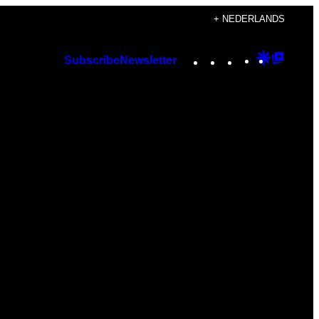
+ NEDERLANDS
Instagram
TikTok
YouTube
Google
Googl
Subscribe
Newsletter
Discover
Top
Posts