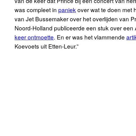
van de keer dat Prince bij een concert van 
was compleet in
paniek
over wat te doen met 
van Jet Bussemaker over het overlijden van P
Noord-Holland publiceerde een stuk over een
keer ontmoette
. En er was het vlammende
arti
Koevoets uit Etten-Leur.”