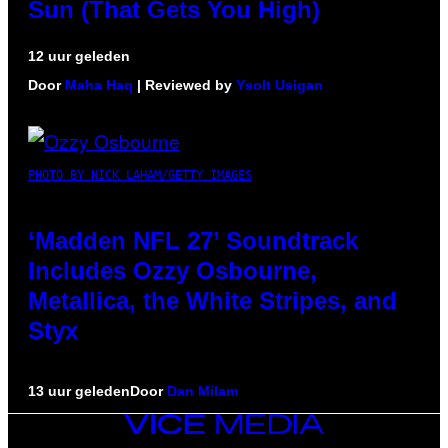
Sun (That Gets You High)
12 uur geleden
Door
Maha Haq
| Reviewed by
Ysolt Usigan
PHOTO BY NICK LAHAM/GETTY IMAGES
‘Madden NFL 27’ Soundtrack
Includes Ozzy Osbourne,
Metallica, the White Stripes, and
Styx
13 uur geleden
Door
Dan Milam
VICE
MEDIA