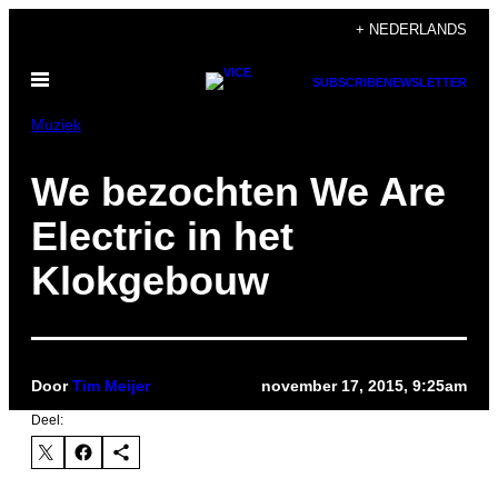
Ga
+ NEDERLANDS
naar
Open
de
SUBSCRIBE
NEWSLETTER
menu
inhoud
Muziek
We bezochten We Are
Electric in het
Klokgebouw
Door
Tim Meijer
november 17, 2015, 9:25am
Deel: