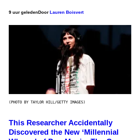
9 uur geleden
Door
Lauren Boisvert
(PHOTO BY TAYLOR HILL/GETTY IMAGES)
This Researcher Accidentally
Discovered the New ‘Millennial