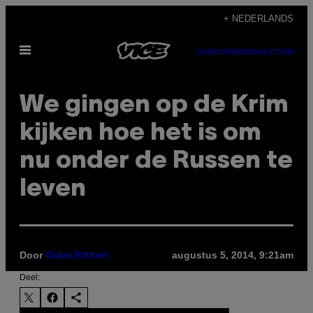
Ga
+ NEDERLANDS
naar
Open
de
SUBSCRIBE
NEWSLETTER
menu
inhoud
We gingen op de Krim
kijken hoe het is om
nu onder de Russen te
leven
Door
augustus 5, 2014, 9:21am
Guus Ritzen
Deel: