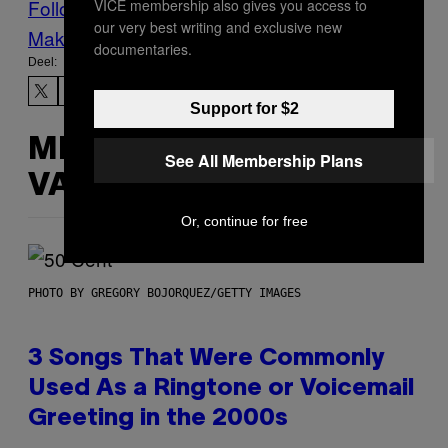
Follow Us On Discover
VICE membership also gives you access to
our very best writing and exclusive new
Make Us Preferred In Top Stories
documentaries.
Deel:
Support for $2
MEER
See All Membership Plans
VAN DIT
Or, continue for free
PHOTO BY GREGORY BOJORQUEZ/GETTY IMAGES
3 Songs That Were Commonly
Used As a Ringtone or Voicemail
Greeting in the 2000s