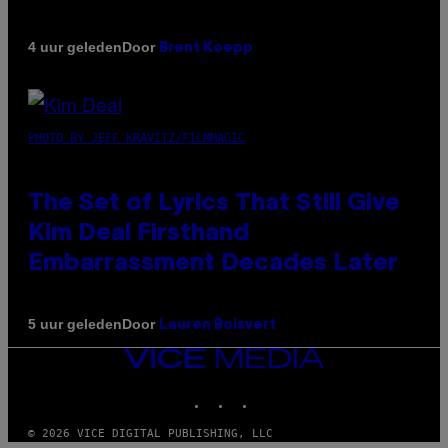
Door
4 uur geleden
Brent Koepp
PHOTO BY JEFF KRAVITZ/FILMMAGIC
The Set of Lyrics That Still Give
Kim Deal Firsthand
Embarrassment Decades Later
Door
5 uur geleden
Lauren Boisvert
VICE
MEDIA
INSTAGRAM
TIKTOK
YOUTUBE
© 2026 VICE DIGITAL PUBLISHING, LLC