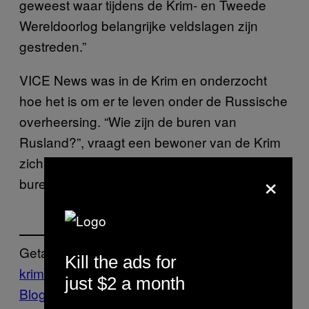
geweest waar tijdens de Krim- en Tweede
Wereldoorlog belangrijke veldslagen zijn
gestreden.”
VICE News was in de Krim en onderzocht
hoe het is om er te leven onder de Russische
overheersing. “Wie zijn de buren van
Rusland?”, vraagt een bewoner van de Krim
zich hardop af. “Wie Rusland wil dat zijn
×
buren zijn, dát zijn de buren van Rusland.”
Getagd:
Kill the ads for
krim
nieuws
Oekraine
Poetin
Rusland
Vice
just $2 a month
Blog