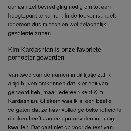
uur aan zelfbevrediging nodig om tot een
hoogtepunt te komen. In de toekomst heeft
iedereen dus misschien wel belachelijk
gespierde armen.
Kim Kardashian is onze favoriete
pornoster geworden
Van twee van de namen in dit lijstje zal ik
altijd blijven ontkennen dat ik er ooit van
gehoord heb, maar iedereen kent Kim
Kardashian. Stiekem was ik al een beetje
vergeten dat ze haar volledige bekendheid te
danken heeft aan een pornovideo in matige
kwaliteit. Dat gaat niet op voor de rest van