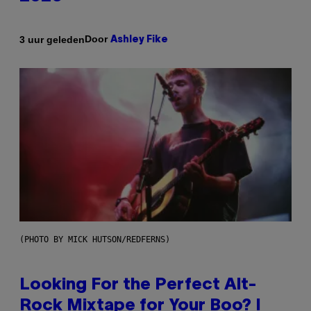
Door
3 uur geleden
Ashley Fike
(PHOTO BY MICK HUTSON/REDFERNS)
Looking For the Perfect Alt-
Rock Mixtape for Your Boo? I