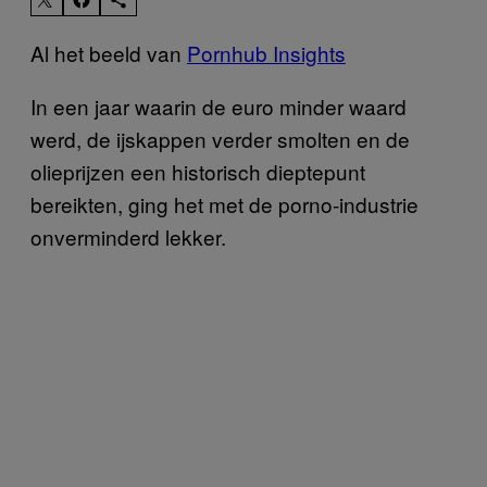
Al het beeld van
Pornhub Insights
In een jaar waarin de euro minder waard
werd, de ijskappen verder smolten en de
olieprijzen een historisch dieptepunt
bereikten, ging het met de porno-industrie
onverminderd lekker.