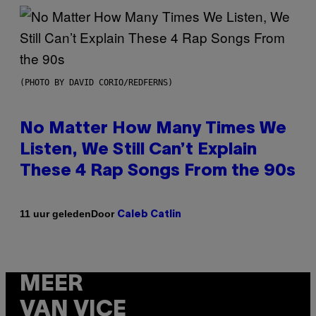
(PHOTO BY DAVID CORIO/REDFERNS)
No Matter How Many Times We
Listen, We Still Can’t Explain
These 4 Rap Songs From the 90s
Door
11 uur geleden
Caleb Catlin
MEER
VAN VICE