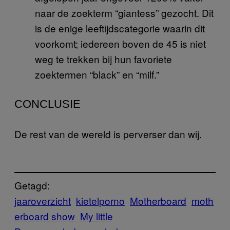
naar de zoekterm “giantess” gezocht. Dit
is de enige leeftijdscategorie waarin dit
voorkomt; iedereen boven de 45 is niet
weg te trekken bij hun favoriete
zoektermen “black” en “milf.”
CONCLUSIE
De rest van de wereld is perverser dan wij.
Getagd:
jaaroverzicht
kietelporno
Motherboard
moth
erboard show
My little