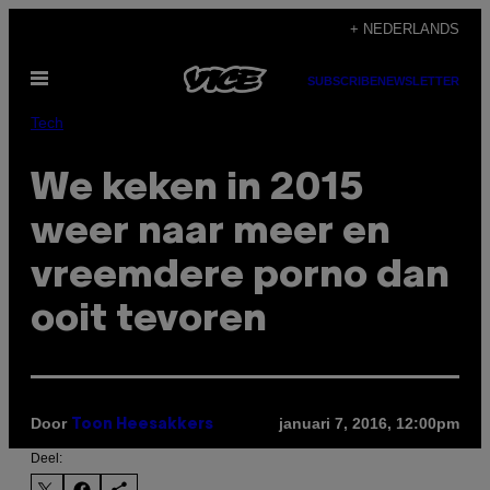
Ga
+ NEDERLANDS
naar
Open
de
SUBSCRIBE
NEWSLETTER
menu
inhoud
Tech
We keken in 2015
weer naar meer en
vreemdere porno dan
ooit tevoren
Door
januari 7, 2016, 12:00pm
Toon Heesakkers
Deel: