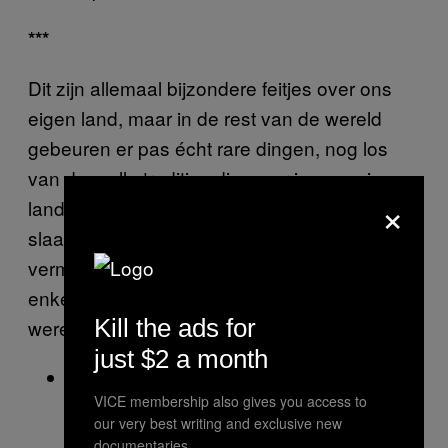
***
Dit zijn allemaal bijzondere feitjes over ons
eigen land, maar in de rest van de wereld
gebeuren er pas écht rare dingen, nog los
van de malle tradities die ze er in sommige
×
landen op na houden, zoals het als zwarte
slaaf verkleden van blanke mensen ter
vermaak van kinderen – oh wacht. Hier
enkele korte observaties over de rest van de
Kill the ads for
wereld en de mensheid in het algemeen:
just $2 a month
Rusland <3 My-Little-Ponyporno
VICE membership also gives you access to
Hier heb ik lang over nagedacht, maar ik
our very best writing and exclusive new
kan dit onmogelijk duiden. In Rusland is
documentaries.