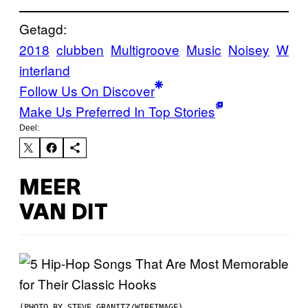
Getagd:
2018
clubben
Multigroove
Music
Noisey
W
interland
Follow Us On Discover
Make Us Preferred In Top Stories
Deel:
MEER
VAN DIT
(PHOTO BY STEVE GRANITZ/WIREIMAGE)