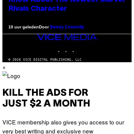
Rivals Character
Door
10 uur geleden
Denny Connolly
VICE
MEDIA
INSTAGRAM
TIKTOK
YOUTUBE
© 2026 VICE DIGITAL PUBLISHING, LLC
×
KILL THE ADS FOR
JUST $2 A MONTH
VICE membership also gives you access to our
very best writing and exclusive new