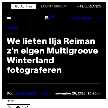
Ga
Go Ad Free
LOGIN / SIGN UP
+ NEDERLANDS
naar
Open
de
SUBSCRIBE
NEWSLETTER
menu
inhoud
Muziek
We lieten Ilja Reiman
z’n eigen Multigroove
Winterland
fotograferen
Door
november 26, 2018, 10:20am
Koen van Bommel
Deel: