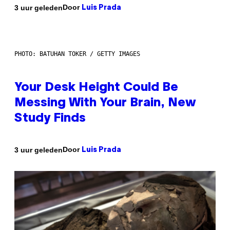
Door
3 uur geleden
Luis Prada
PHOTO: BATUHAN TOKER / GETTY IMAGES
Your Desk Height Could Be
Messing With Your Brain, New
Study Finds
Door
3 uur geleden
Luis Prada