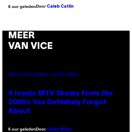
Door
6 uur geleden
Caleb Catlin
MEER
VAN VICE
PHOTO: PETER KRAMER / GETTY IMAGES
4 Iconic MTV Shows From the
2000s You Definitely Forgot
About
Door
6 uur geleden
Haley Miller