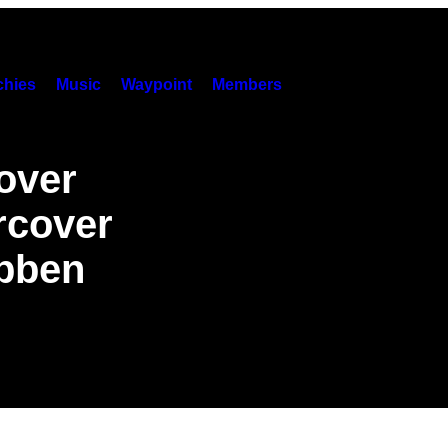
hies
Music
Waypoint
Members
over
rcover
ebben