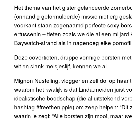
Het thema van het gister gelanceerde zomerboek
(onhandig geformuleerde) missie niet erg gesl
voorkant staan zogenaamd perfecte sexy borste
ertussenin – tieten zoals we die al een miljar
Baywatch-strand als in nagenoeg elke pornofil
Deze covertieten, druppelvormige borsten met
wit en slank meisjeslijf, kennen we al.
Mignon Nusteling, vlogger en zelf dol op haar ti
waarom het kwalijk is dat Linda.meiden juist 
idealistische boodschap (die al uitstekend ver
hashtag #freethenipple) om zeep helpen: “Dit z
waarin je zegt: “Alle borsten zijn mooi, maar
we