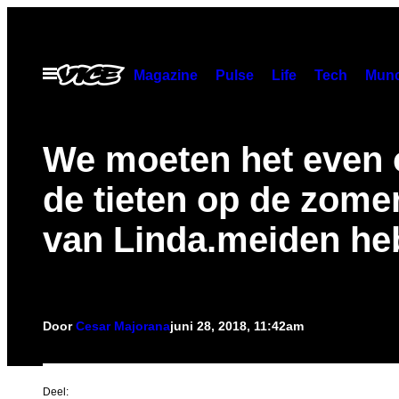
Ga
naar
de
Open
Magazine
Pulse
Life
Tech
Munc
menu
inhoud
We moeten het even 
de tieten op de zome
van Linda.meiden h
Door
Cesar Majorana
juni 28, 2018, 11:42am
Deel: