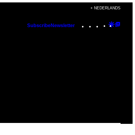
+ NEDERLANDS
Instagram
TikTok
YouTube
Google
Googl
Subscribe
Newsletter
Discover
Top
Posts