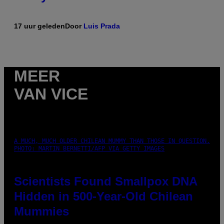
17 uur geleden
Door
Luis Prada
MEER
VAN VICE
A MUCH, MUCH OLDER CHILEAN MUMMY THAN THOSE IN QUESTION.
PHOTO: MARTIN BERNETTI/AFP VIA GETTY IMAGES
Scientists Found Smallpox DNA
Hidden in 500-Year-Old Chilean
Mummies