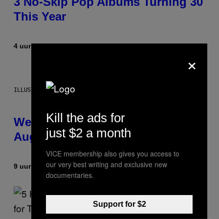
3 No-Skip Pop Albums Turning 30
This Year
4 uur geleden
Door
Dan Milam
×
ILLUSTRATION BY REESA
Kill the ads for
Weekly Horoscope: August 9-
just $2 a month
August 15
VICE membership also gives you access to
our very best writing and exclusive new
9 uur geleden
Door
Ashley Fike
documentaries.
Support for $2