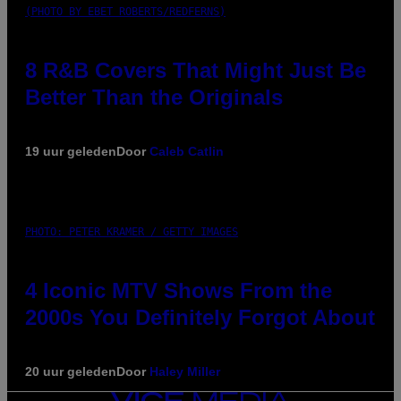
(PHOTO BY EBET ROBERTS/REDFERNS)
8 R&B Covers That Might Just Be
Better Than the Originals
19 uur geleden
Door
Caleb Catlin
PHOTO: PETER KRAMER / GETTY IMAGES
4 Iconic MTV Shows From the
2000s You Definitely Forgot About
20 uur geleden
Door
Haley Miller
VICE