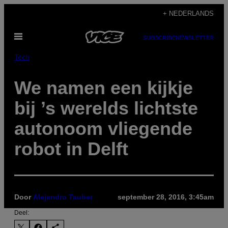
Ga
+ NEDERLANDS
naar
Open
de
SUBSCRIBE
NEWSLETTER
menu
inhoud
Tech
We namen een kijkje
bij ’s werelds lichtste
autonoom vliegende
robot in Delft
Door
Alejandro Tauber
september 28, 2016, 3:45am
Deel: