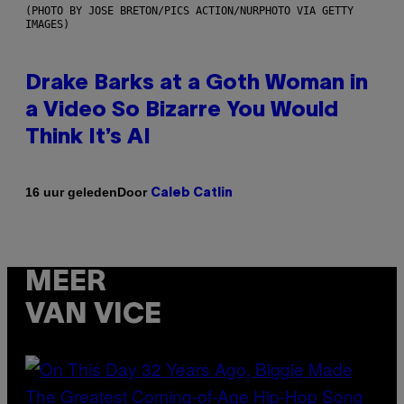
(PHOTO BY JOSE BRETON/PICS ACTION/NURPHOTO VIA GETTY
IMAGES)
Drake Barks at a Goth Woman in
a Video So Bizarre You Would
Think It’s AI
Door
16 uur geleden
Caleb Catlin
MEER
VAN VICE