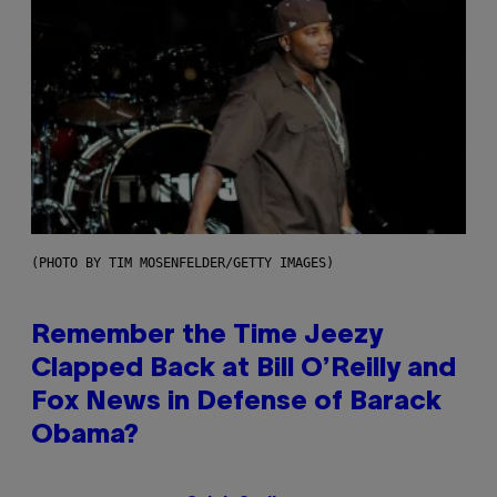
(PHOTO BY TIM MOSENFELDER/GETTY IMAGES)
Remember the Time Jeezy
Clapped Back at Bill O’Reilly and
Fox News in Defense of Barack
Obama?