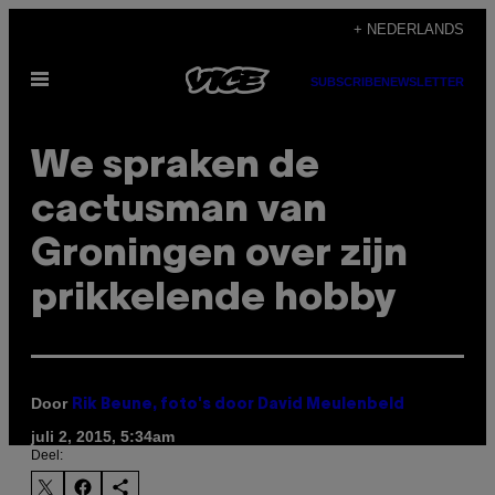
Ga
+ NEDERLANDS
naar
Open
de
SUBSCRIBE
NEWSLETTER
menu
inhoud
We spraken de
cactusman van
Groningen over zijn
prikkelende hobby
Door
Rik Beune, foto's door David Meulenbeld
juli 2, 2015, 5:34am
Deel: