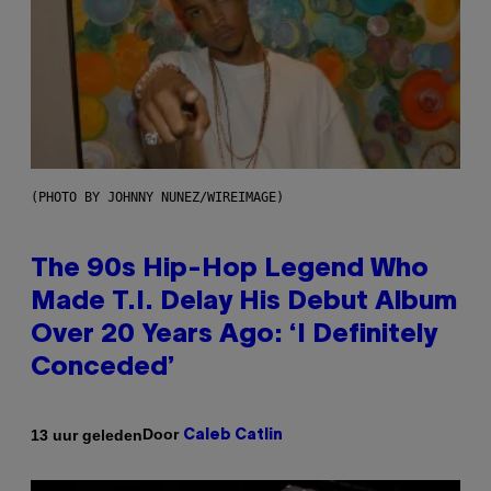
(PHOTO BY JOHNNY NUNEZ/WIREIMAGE)
The 90s Hip-Hop Legend Who
Made T.I. Delay His Debut Album
Over 20 Years Ago: ‘I Definitely
Conceded’
Door
13 uur geleden
Caleb Catlin