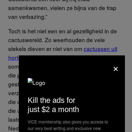
samenkwamen, vielen ze bijna van de trap
van verbazing.”
Toch is het niet een en al gezelligheid in de
cactuswereld. Zo weerhouden de vele
stekels dieven er niet van om
cactussen uit
hortussen te jatten
, vertelde Anton. “Van
×
sommige cactussen ga je hallucineren, en
die psychoactieve planten worden regelmatig
gestolen.” Ook de politie is sommige
verzamelaars een doorn in het oog, omdat
Kill the ads for
die controleert op beschermde plantsoorten
just $2 a month
die uit de natuur worden geroofd. “Er werd
laatst nog een inval gedaan bij een
VICE membership also gives you access to
Nederlandse verzamelaar, en toen zijn er een
our very best writing and exclusive new