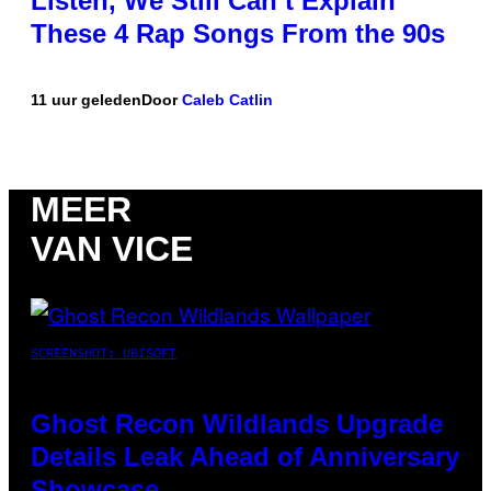
Listen, We Still Can’t Explain
These 4 Rap Songs From the 90s
11 uur geleden
Door
Caleb Catlin
MEER
VAN VICE
SCREENSHOT: UBISOFT
Ghost Recon Wildlands Upgrade
Details Leak Ahead of Anniversary
Showcase