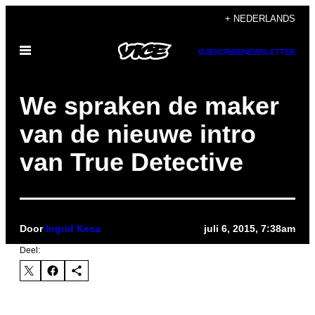
Ga
+ NEDERLANDS
naar
Open
de
SUBSCRIBE
NEWSLETTER
menu
inhoud
We spraken de maker
van de nieuwe intro
van True Detective
Door
Ingrid Kesa
juli 6, 2015, 7:38am
Deel: