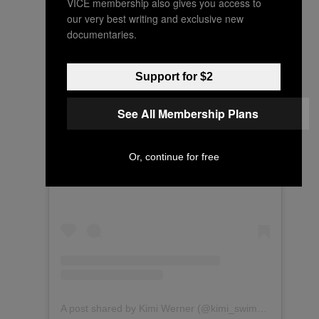
VICE membership also gives you access to
our very best writing and exclusive new
documentaries.
Support for $2
See All Membership Plans
Or, continue for free
View this post on Instagram
A post shared by Kimi Werner (@kimi_swimmy)