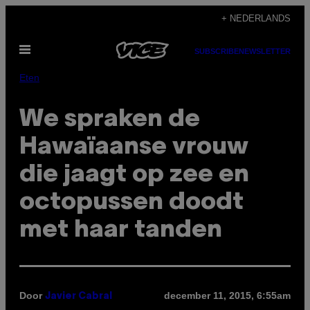
Ga
+ NEDERLANDS
naar
Open
de
SUBSCRIBE
NEWSLETTER
menu
inhoud
Eten
We spraken de
Hawaïaanse vrouw
die jaagt op zee en
octopussen doodt
met haar tanden
Door
december 11, 2015, 6:55am
Javier Cabral