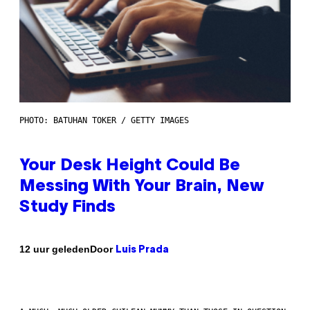
PHOTO: BATUHAN TOKER / GETTY IMAGES
Your Desk Height Could Be
Messing With Your Brain, New
Study Finds
Door
12 uur geleden
Luis Prada