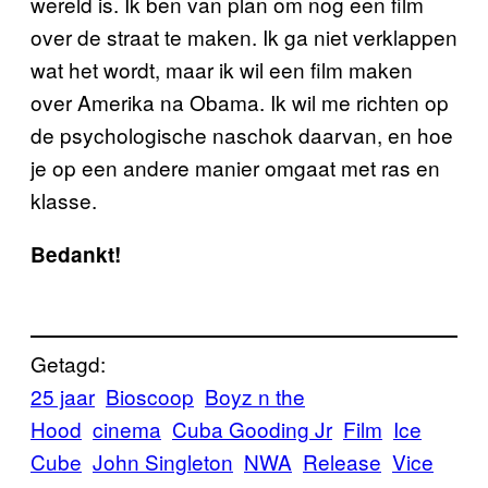
wereld is. Ik ben van plan om nog een film
over de straat te maken. Ik ga niet verklappen
wat het wordt, maar ik wil een film maken
over Amerika na Obama. Ik wil me richten op
de psychologische naschok daarvan, en hoe
je op een andere manier omgaat met ras en
klasse.
Bedankt!
Getagd:
25 jaar
Bioscoop
Boyz n the
Hood
cinema
Cuba Gooding Jr
Film
Ice
Cube
John Singleton
NWA
Release
Vice