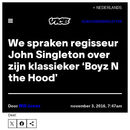
Ga
+ NEDERLANDS
naar
Open
de
SUBSCRIBE
NEWSLETTER
menu
inhoud
We spraken regisseur
John Singleton over
zijn klassieker ‘Boyz N
the Hood’
Door
november 3, 2016, 7:47am
Will Jones
Deel: