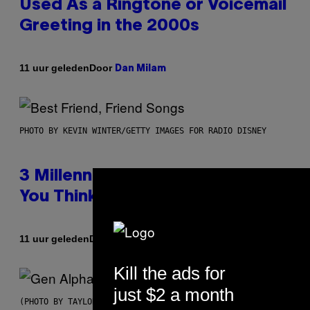
Used As a Ringtone or Voicemail
Greeting in the 2000s
Door
11 uur geleden
Dan Milam
PHOTO BY KEVIN WINTER/GETTY IMAGES FOR RADIO DISNEY
3 Millennial Anthems That Make
You Think of Your Best Friend
Door
11 uur geleden
Lauren Boisvert
Kill the ads for
just $2 a month
(PHOTO BY TAYLOR HILL/GETTY IMAGES)