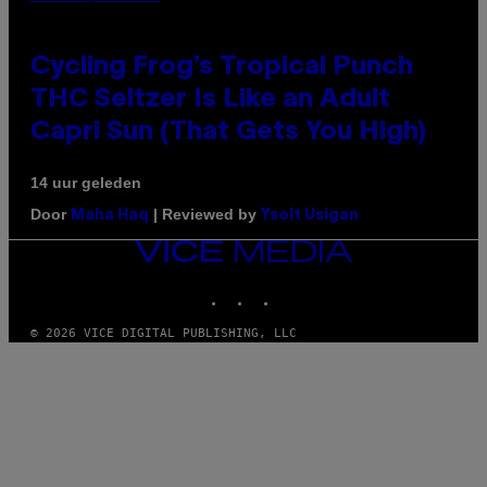
Cycling Frog’s Tropical Punch
THC Seltzer Is Like an Adult
Capri Sun (That Gets You High)
14 uur geleden
Door
| Reviewed by
Maha Haq
Ysolt Usigan
VICE
MEDIA
INSTAGRAM
TIKTOK
YOUTUBE
© 2026 VICE DIGITAL PUBLISHING, LLC