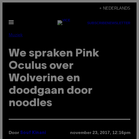
Ga
+ NEDERLANDS
naar
Open
de
SUBSCRIBE
NEWSLETTER
menu
inhoud
Muziek
We spraken Pink
Oculus over
Wolverine en
doodgaan door
noodles
Door
november 23, 2017, 12:16pm
Souf Kinani