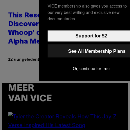
VICE membership also gives you access to
our very best writing and exclusive new
This Researcher Accidentally
documentaries.
Discovered the New ‘Millennial
Whoop’ of Pop Music: The Gen
Support for $2
Alpha Melody
See All Membership Plans
Door
12 uur geleden
Lauren Boisvert
Or, continue for free
MEER
VAN VICE