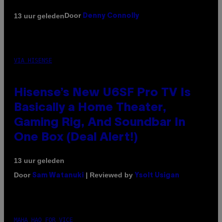
Door
13 uur geleden
Denny Connolly
VIA HISENSE
Hisense’s New U6SF Pro TV Is
Basically a Home Theater,
Gaming Rig, And Soundbar In
One Box (Deal Alert!)
13 uur geleden
Door
| Reviewed by
Sam Watanuki
Ysolt Usigan
MAHA HAQ FOR VICE