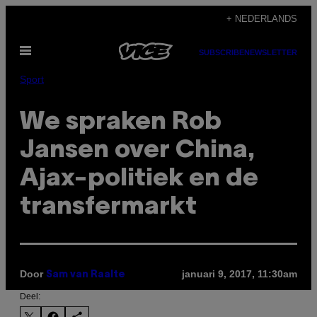
Ga
+ NEDERLANDS
naar
Open
de
SUBSCRIBE
NEWSLETTER
menu
inhoud
Sport
We spraken Rob
Jansen over China,
Ajax-politiek en de
transfermarkt
Door
januari 9, 2017, 11:30am
Sam van Raalte
Deel: