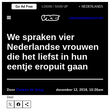
Ga
Go Ad Free
LOGIN / SIGN UP
+ NEDERLANDS
naar
Open
de
SUBSCRIBE
NEWSLETTER
menu
inhoud
We spraken vier
Nederlandse vrouwen
die het liefst in hun
eentje eropuit gaan
Door
Carleen de Jong
december 12, 2018, 10:26am
Deel: