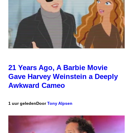
21 Years Ago, A Barbie Movie
Gave Harvey Weinstein a Deeply
Awkward Cameo
1 uur geleden
Door
Tony Alpsen