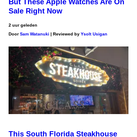
But These Apple Watches Are On
Sale Right Now
2 uur geleden
Door
Sam Watanuki
| Reviewed by
Ysolt Usigan
This South Florida Steakhouse