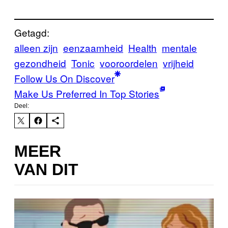
Getagd:
alleen zijn
eenzaamheid
Health
mentale
gezondheid
Tonic
vooroordelen
vrijheid
Follow Us On Discover
Make Us Preferred In Top Stories
Deel:
MEER
VAN DIT