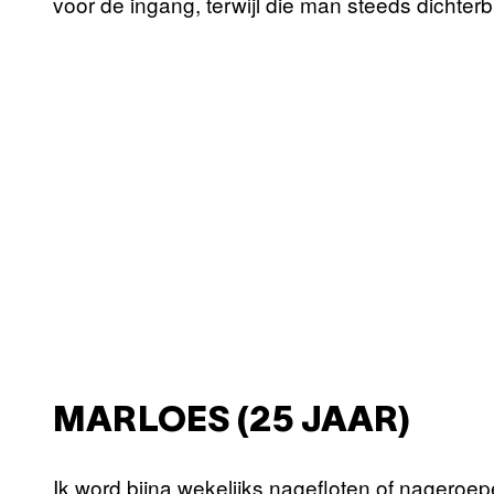
voor de ingang, terwijl die man steeds dichterb
MARLOES (25 JAAR)
Ik word bijna wekelijks nagefloten of nageroepe