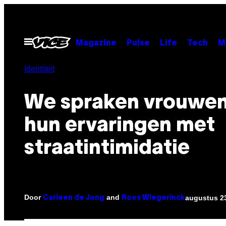
Ga
naar
de
Open
Magazine
Pulse
Life
Tech
M
menu
inhoud
Identiteit
We spraken vrouwen
hun ervaringen met
straatintimidatie
Door
and
augustus 23
Carleen de Jong
Roos Wiegerinck