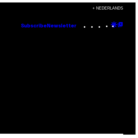
+ NEDERLANDS
Instagram
TikTok
YouTube
Google
Goog
Subscribe
Newsletter
Discove
Top
Posts