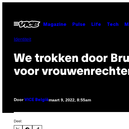
Ga
naar
de
Open
Magazine
Pulse
Life
Tech
M
menu
inhoud
Identiteit
We trokken door Bru
voor vrouwenrechte
Door
maart 9, 2022, 8:55am
VICE België
Deel: