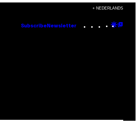
+ NEDERLANDS
Instagram
TikTok
YouTube
Google
Goog
Subscribe
Newsletter
Discove
Top
Posts