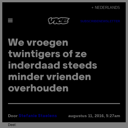
Ga
+ NEDERLANDS
naar
Open
de
SUBSCRIBE
NEWSLETTER
menu
inhoud
We vroegen
twintigers of ze
inderdaad steeds
minder vrienden
overhouden
Door
augustus 11, 2016, 5:27am
Stefanie Staelens
Deel: