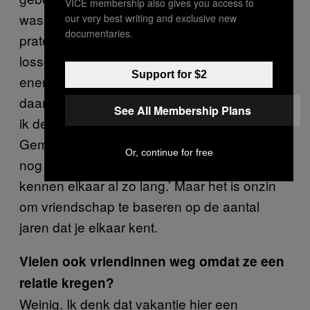
VICE membership also gives you access to
was ik het die moeite deed om het uit te
our very best writing and exclusive new
documentaries.
praten. Initiatief nemen om problemen op te
lossen is voor mij een teken dat iemand
Support for $2
energie wil stoppen in de vriendschap. Ik had
daar steeds minder zin in, en uiteindelijk heb
See All Membership Plans
ik de band doorgesneden.
Gemeenschappelijke vrienden zeggen nu
Or, continue for free
nog steeds vaak: ‘Kom op, fiks het, jullie
kennen elkaar al zo lang.’ Maar het is onzin
om vriendschap te baseren op de aantal
jaren dat je elkaar kent.
Vielen ook vriendinnen weg omdat ze een
relatie kregen?
Weinig. Ik denk dat vakantie hier een