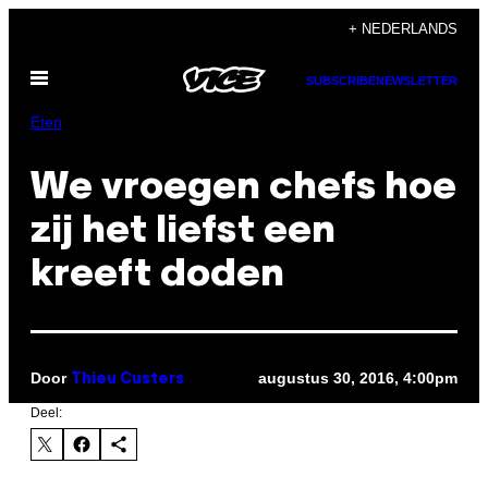
Ga
+ NEDERLANDS
naar
Open
de
SUBSCRIBE
NEWSLETTER
menu
inhoud
Eten
We vroegen chefs hoe
zij het liefst een
kreeft doden
Door
augustus 30, 2016, 4:00pm
Thieu Custers
Deel: