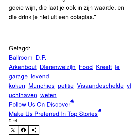
goeie wijn, die laat je ook in zijn waarde, en
die drink je niet uit een colaglas.”
Getagd:
Ballroom
D.P.
Arkenbout
Dierenwelzijn
Food
Kreeft
le
garage
levend
koken
Munchies
petitie
Visaandeschelde
vl
uchthaven
weten
Follow Us On Discover
Make Us Preferred In Top Stories
Deel: