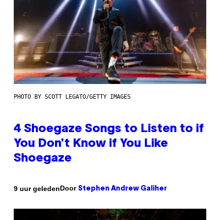
PHOTO BY SCOTT LEGATO/GETTY IMAGES
4 Shoegaze Songs to Listen to if
You Don’t Know if You Like
Shoegaze
Door
9 uur geleden
Stephen Andrew Galiher