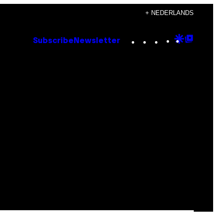
+ NEDERLANDS
Instagram
TikTok
YouTube
Google
Goog
Subscribe
Newsletter
Discove
Top
Posts