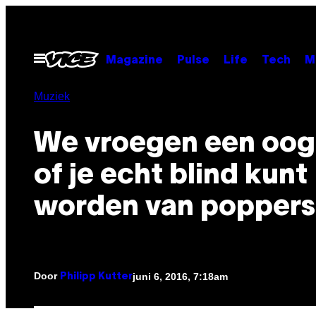
Ga
naar
de
Open
Magazine
Pulse
Life
Tech
M
menu
inhoud
Muziek
We vroegen een oog
of je echt blind kunt
worden van poppers
Door
juni 6, 2016, 7:18am
Philipp Kutter