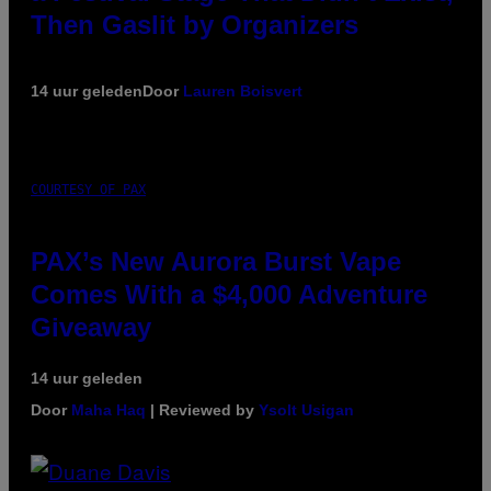
Then Gaslit by Organizers
14 uur geleden
Door
Lauren Boisvert
COURTESY OF PAX
PAX’s New Aurora Burst Vape
Comes With a $4,000 Adventure
Giveaway
14 uur geleden
Door
Maha Haq
| Reviewed by
Ysolt Usigan