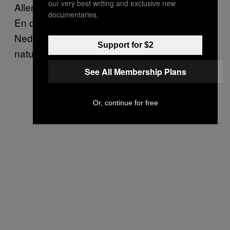
our very best writing and exclusive new
Allereerst moeten we heel veel bier drinken.
documentaries.
En daarna met het volgende Songfestival in
Nederland laten zien hoe het wel kan,
Support for $2
natuurlijk.
See All Membership Plans
Or, continue for free