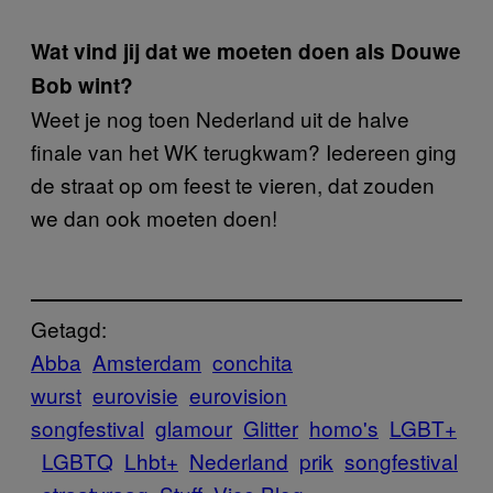
Wat vind jij dat we moeten doen als Douwe
Bob wint?
Weet je nog toen Nederland uit de halve
finale van het WK terugkwam? Iedereen ging
de straat op om feest te vieren, dat zouden
we dan ook moeten doen!
Getagd:
Abba
Amsterdam
conchita
wurst
eurovisie
eurovision
songfestival
glamour
Glitter
homo's
LGBT+
LGBTQ
Lhbt+
Nederland
prik
songfestival