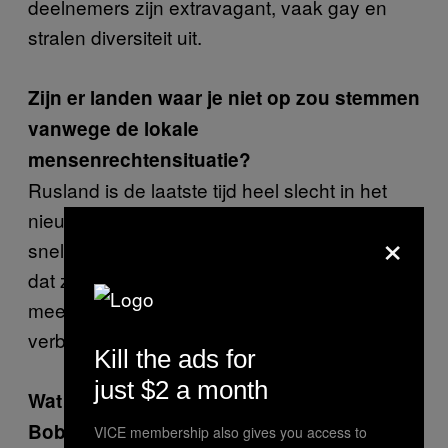
deelnemers zijn extravagant, vaak gay en
stralen diversiteit uit.
Zijn er landen waar je niet op zou stemmen
vanwege de lokale
mensenrechtensituatie?
Rusland is de laatste tijd heel slecht in het
nieuws gekomen, dus daar zou ik dan minder
×
snel op stemmen. Bovendien is het hypocriet
dat ze überhaupt met zo’n instelling
meedoen, want het festival gaat om
verbroedering.
Kill the ads for
just $2 a month
Wat vind jij dat we moeten doen als Douwe
Bob wint?
VICE membership also gives you access to