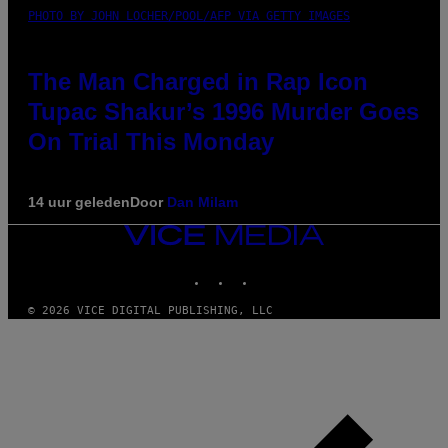
PHOTO BY JOHN LOCHER/POOL/AFP VIA GETTY IMAGES
The Man Charged in Rap Icon
Tupac Shakur’s 1996 Murder Goes
On Trial This Monday
14 uur geleden
Door
Dan Milam
VICE
MEDIA
INSTAGRAM
TIKTOK
YOUTUBE
© 2026 VICE DIGITAL PUBLISHING, LLC