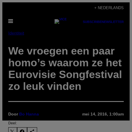
Ga
+ NEDERLANDS
naar
Open
de
SUBSCRIBE
NEWSLETTER
menu
inhoud
Identiteit
We vroegen een paar
homo’s waarom ze het
Eurovisie Songfestival
zo leuk vinden
Door
Bo Hanna
mei 14, 2016, 1:00am
Deel: