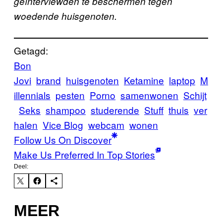
geïnterviewden te beschermen tegen
woedende huisgenoten.
Getagd:
Bon
Jovi
brand
huisgenoten
Ketamine
laptop
M
illennials
pesten
Porno
samenwonen
Schijt
Seks
shampoo
studerende
Stuff
thuis
ver
halen
Vice Blog
webcam
wonen
Follow Us On Discover
Make Us Preferred In Top Stories
Deel:
MEER