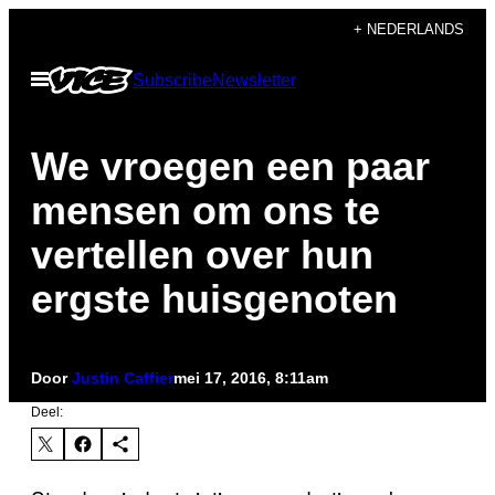
Ga
+ NEDERLANDS
naar
Open
Subscribe
Newsletter
de
menu
inhoud
We vroegen een paar
mensen om ons te
vertellen over hun
ergste huisgenoten
Door
Justin Caffier
mei 17, 2016, 8:11am
Deel: