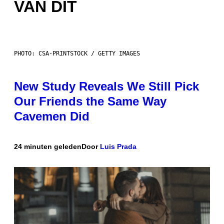
VAN DIT
PHOTO: CSA-PRINTSTOCK / GETTY IMAGES
New Study Reveals We Still Pick
Our Friends the Same Way
Cavemen Did
24 minuten geleden
Door
Luis Prada