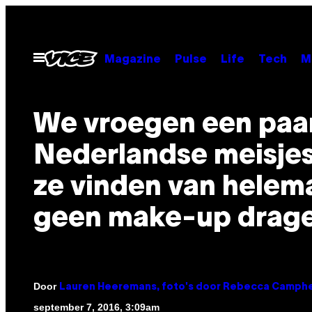
Ga
naar
de
Open
Magazine
Pulse
Life
Tech
M
menu
inhoud
We vroegen een paa
Nederlandse meisje
ze vinden van helem
geen make-up drag
Door
Lauren Heeremans, foto's door Rebecca Camph
september 7, 2016, 3:09am