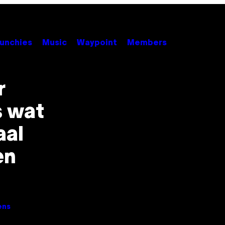
unchies
Music
Waypoint
Members
r
s wat
aal
en
ens