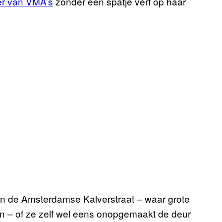
er van VMA’s
zonder een spatje verf op haar
 in de Amsterdamse Kalverstraat – waar grote
n – of ze zelf wel eens onopgemaakt de deur