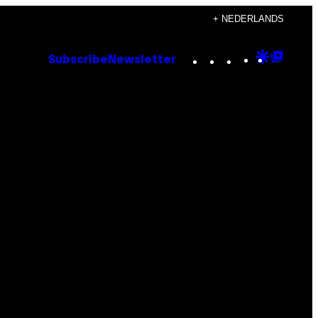
+ NEDERLANDS
Instagram
TikTok
YouTube
Google
Goog
Subscribe
Newsletter
Discove
Top
Posts