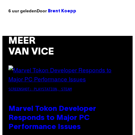
Door
6 uur geleden
Brent Koepp
MEER
VAN VICE
SCREENSHOT: PLAYSTATION, STEAM
Marvel Tokon Developer
Responds to Major PC
Performance Issues