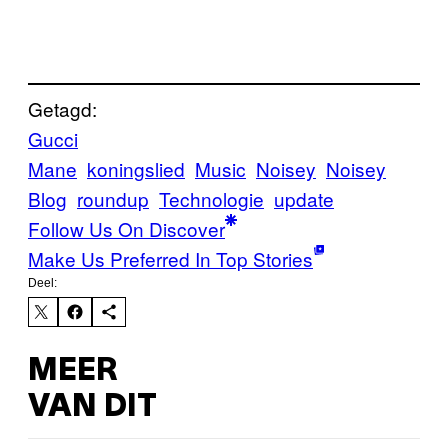
Getagd:
Gucci
Mane
koningslied
Music
Noisey
Noisey
Blog
roundup
Technologie
update
Follow Us On Discover
Make Us Preferred In Top Stories
Deel:
MEER
VAN DIT