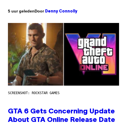
Door
5 uur geleden
Denny Connolly
SCREENSHOT: ROCKSTAR GAMES
GTA 6 Gets Concerning Update
About GTA Online Release Date