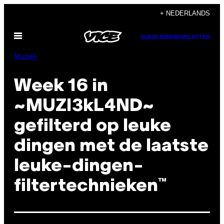
Ga
+ NEDERLANDS
naar
Open
de
SUBSCRIBE
NEWSLETTER
menu
inhoud
Muziek
Week 16 in
~MUZI3kL4ND~
gefilterd op leuke
dingen met de laatste
leuke-dingen-
filtertechnieken™