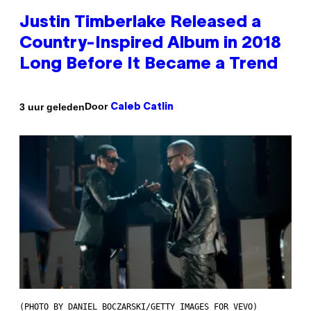
Justin Timberlake Released a
Country-Inspired Album in 2018
Long Before It Became a Trend
Door
3 uur geleden
Caleb Catlin
(PHOTO BY DANIEL BOCZARSKI/GETTY IMAGES FOR VEVO)