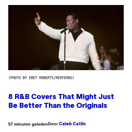
(PHOTO BY EBET ROBERTS/REDFERNS)
8 R&B Covers That Might Just
Be Better Than the Originals
Door
57 minuten geleden
Caleb Catlin