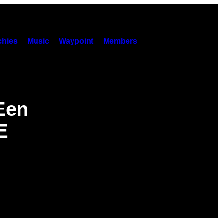
hies
Music
Waypoint
Members
Een
E