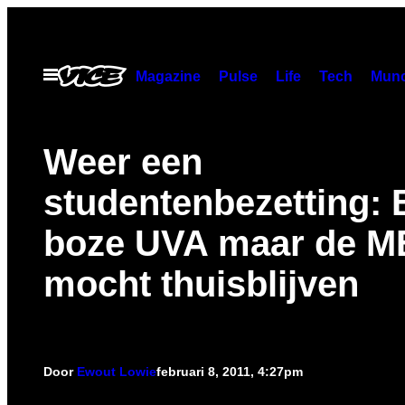
Ga
naar
de
Open
Magazine
Pulse
Life
Tech
Munc
menu
inhoud
Weer een
studentenbezetting: 
boze UVA maar de M
mocht thuisblijven
Door
Ewout Lowie
februari 8, 2011, 4:27pm