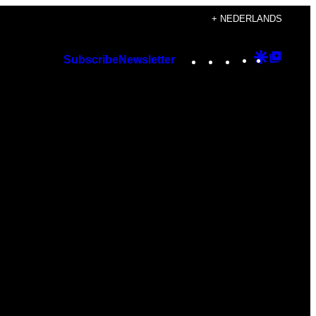
+ NEDERLANDS
Instagram
TikTok
YouTube
Google
Googl
Subscribe
Newsletter
Discover
Top
Posts