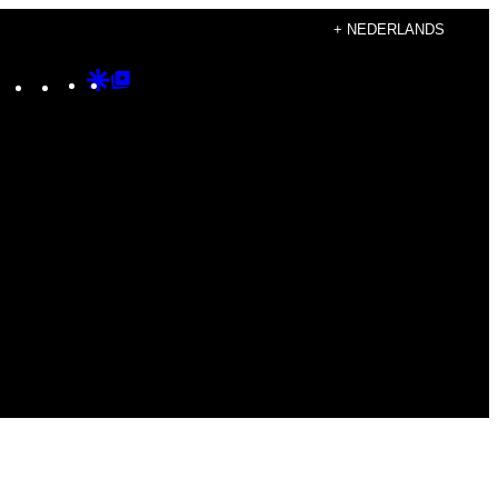
+ NEDERLANDS
Instagram
TikTok
YouTube
Google
Google
Discover
Top
Posts