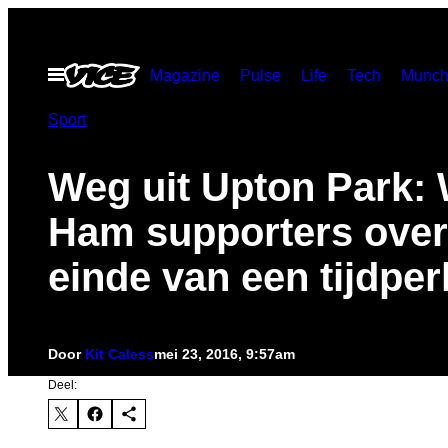
Ga
naar
Open
Magazine
Pulse
Life
Tech
Munch
de
menu
inhoud
Sport
Weg uit Upton Park:
Ham supporters over
einde van een tijdper
Door
Kit Caless
mei 23, 2016, 9:57am
Deel: