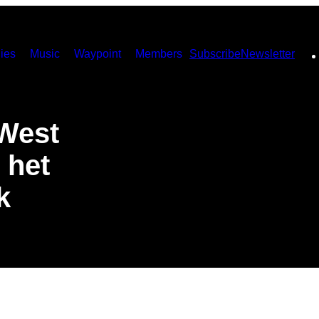
ies
Music
Waypoint
Members
Subscribe
Newsletter
 West
 het
k