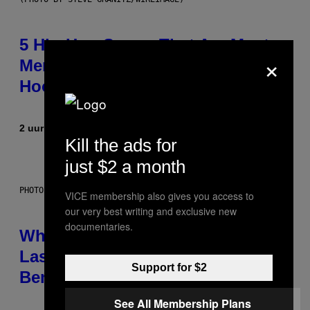
5 Hip-Hop Songs That Are Most
×
Memorable for Their Classic
Hooks
2 uur geleden
Door
Caleb Catlin
Kill the ads for
just $2 a month
PHOTO: NASA; DR PIXEL / GETTY IMAGES
VICE membership also gives you access to
our very best writing and exclusive new
documentaries.
Why NASA Wants to Send a
Laser-Powered Drone Into Caves
Support for $2
Beneath the Moon
See All Membership Plans