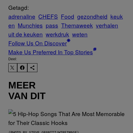
Getagd:
adrenaline
CHEFS
Food
gezondheid
keuk
en
Munchies
pass
Themaweek
verhalen
uit de keuken
werkdruk
weten
Follow Us On Discover
Make Us Preferred In Top Stories
Deel:
MEER
VAN DIT
(PHOTO BY STEVE GRANITZ/WIREIMAGE)