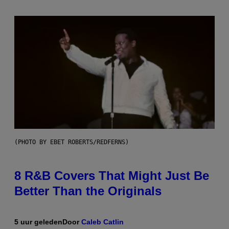
(PHOTO BY EBET ROBERTS/REDFERNS)
8 R&B Covers That Might Just Be
Better Than the Originals
5 uur geleden
Door
Caleb Catlin