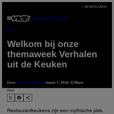
Ga
+ NEDERLANDS
naar
Open
Subscribe
Newsletter
de
menu
inhoud
Eten
Welkom bij onze
themaweek Verhalen
uit de Keuken
Door
Felicia Alberding
maart 7, 2016, 5:58am
Deel:
Restaurantkeukens zijn een mythische plek.