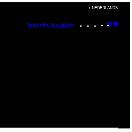
+ NEDERLANDS
Instagram
TikTok
YouTube
Google
Googl
Subscribe
Newsletter
Discover
Top
Posts