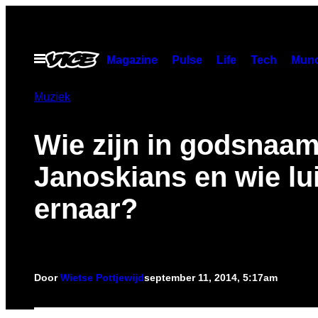
Ga
naar
de
Open
Magazine
Pulse
Life
Tech
Munc
menu
inhoud
Muziek
Wie zijn in godsnaa
Janoskians en wie lui
ernaar?
Door
Wietse Pottjewijd
september 11, 2014, 5:17am