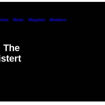
hies
Music
Waypoint
Members
m The
stert