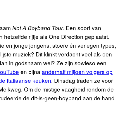
 naam
. Een soort van
Not A Boyband Tour
 hetzelfde rijtje als One Direction geplaatst.
e en jonge jongens, stoere én verlegen types,
ste muziek? Dit klinkt verdacht veel als een
e dan in godsnaam wel? Ze zijn sowieso een
 YouTube
en bijna
anderhalf miljoen volgers op
 de Italiaanse keuken
. Dinsdag traden ze voor
te Melkweg. Om de mistige vaagheid rondom de
studeerde de dit-is-geen-boyband aan de hand