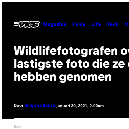
Ga
naar
de
Open
Magazine
Pulse
Life
Tech
M
menu
inhoud
Wildlifefotografen o
lastigste foto die ze
hebben genomen
Door
januari 30, 2021, 2:00am
Snigdha Bansal
Deel: