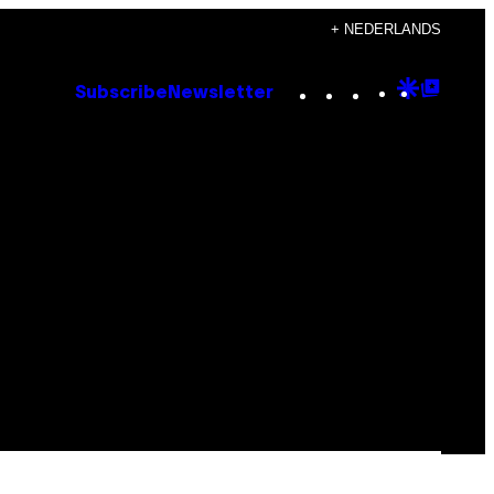
+ NEDERLANDS
Instagram
TikTok
YouTube
Google
Goog
Subscribe
Newsletter
Discove
Top
Posts