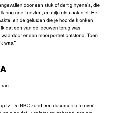
gevallen door een stuk of dertig hyena’s, die
ik nog nooit gezien, en mijn gids ook niet. Het
aakte, en de geluiden die je hoorde klonken
 ik dat een van de leeuwen terug was
waardoor er een mooi portret ontstond. Toen
jk was.”
IA
er op tv. De BBC zond een documentaire over
et, zo diep dat ik er later op gebrand was om