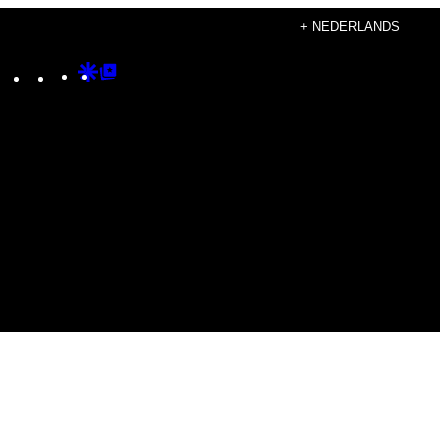
+ NEDERLANDS
Instagram
TikTok
YouTube
Google
Google
Discover
Top
Posts