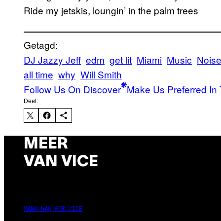
Ride my jetskis, loungin’ in the palm trees
Getagd:
DJ Jazzy Jeff
edm
get lit
Miami
Music
Nois
all time
why
Will Smith
Follow Us On Discover
Make Us Preferred In 
Deel:
MEER
VAN VICE
MAHA HAQ FOR VICE