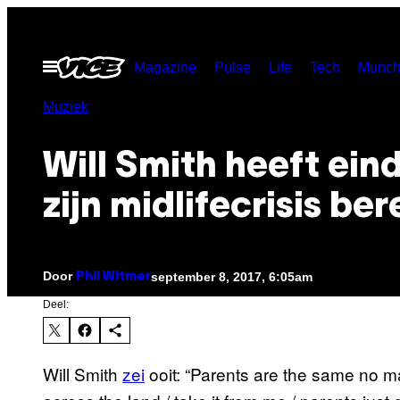
Ga
naar
Open
Magazine
Pulse
Life
Tech
Munch
de
menu
inhoud
Muziek
Will Smith heeft eind
zijn midlifecrisis ber
Door
september 8, 2017, 6:05am
Phil Witmer
Deel:
Will Smith
zei
ooit: “Parents are the same no matt