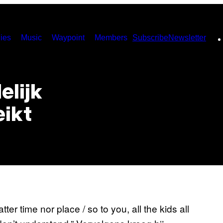
ies
Music
Waypoint
Members
Subscribe
Newsletter
elijk
eikt
er time nor place / so to you, all the kids all