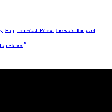
ey
Rap
The Fresh Prince
the worst things of
Top Stories