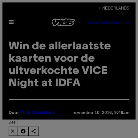
Ga
+ NEDERLANDS
naar
Open
de
SUBSCRIBE
NEWSLETTER
menu
inhoud
Win de allerlaatste
kaarten voor de
uitverkochte VICE
Night at IDFA
Door
november 10, 2016, 9:46am
VICE Nederland
Deel: