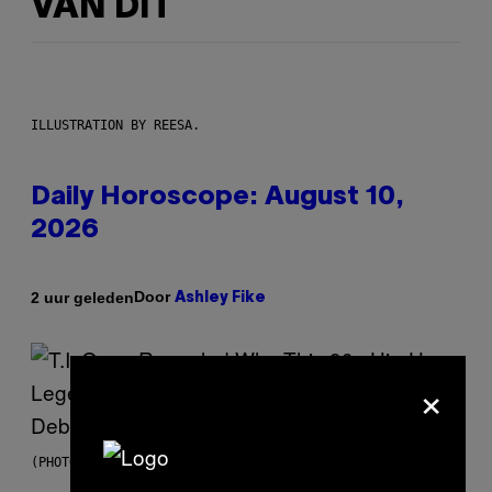
VAN DIT
ILLUSTRATION BY REESA.
Daily Horoscope: August 10,
2026
Door
2 uur geleden
Ashley Fike
×
(PHOTO BY JOHNNY NUNEZ/WIREIMAGE)