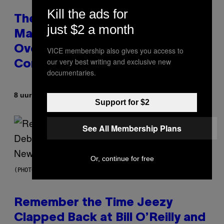
Kill the ads for
The 90s Hip-Hop Legend Who
just $2 a month
Made T.I. Delay His Debut Album
Over 20 Years Ago: ‘I Definitely
VICE membership also gives you access to
our very best writing and exclusive new
Conceded’
documentaries.
Door
8 uur geleden
Caleb Catlin
Support for $2
See All Membership Plans
Or, continue for free
(PHOTO BY TIM MOSENFELDER/GETTY IMAGES)
Remember the Time Jeezy
Clapped Back at Bill O’Reilly and