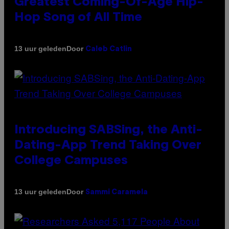
Greatest Coming-Of-Age Hip-
Hop Song of All Time
Door
13 uur geleden
Caleb Catlin
Introducing SABSing, the Anti-
Dating-App Trend Taking Over
College Campuses
Door
13 uur geleden
Sammi Caramela