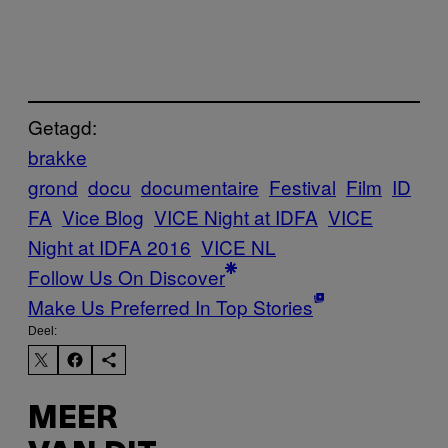
Getagd:
brakke
grond
docu
documentaire
Festival
Film
ID
FA
Vice Blog
VICE Night at IDFA
VICE
Night at IDFA 2016
VICE NL
Follow Us On Discover
Make Us Preferred In Top Stories
Deel:
MEER