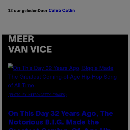
Door
12 uur geleden
Caleb Catlin
MEER
VAN VICE
(PHOTO BY NITRO/GETTY IMAGES)
On This Day 32 Years Ago, The
Notorious B.I.G. Made the