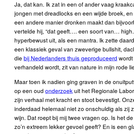
Ja, dat kan. Ik zat in een of ander vaag kraa
jongen met dreadlocks en een wijde broek, en 
een andere manier dronken maakt dan bijvoorb
vertelde hij, “dat geeft…. een soort van… hig
hyperbewust uit, als een mantra. Ik zette daar
een klassiek geval van zweverige bullshit, dac
die
bij Nederlanders thuis geproduceerd
wordt 
verhandeld wordt, zit van nature in mijn rode li
Maar toen ik nadien ging graven in de onuitputt
op een oud
onderzoek
uit het Regionale Labor
zijn verhaal met kracht en stoot bevestigt. Onz
inderdaad helemaal niet zo onschuldig als zij z
wijn. Dat roept bij mij twee vragen op. Is het 
zo’n extreem lekker gevoel geeft? En is een gl