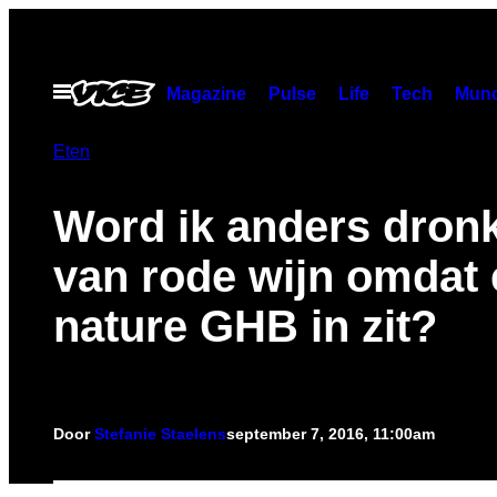
Ga
naar
de
Open
Magazine
Pulse
Life
Tech
Munc
menu
inhoud
Eten
Word ik anders dron
van rode wijn omdat 
nature GHB in zit?
Door
Stefanie Staelens
september 7, 2016, 11:00am