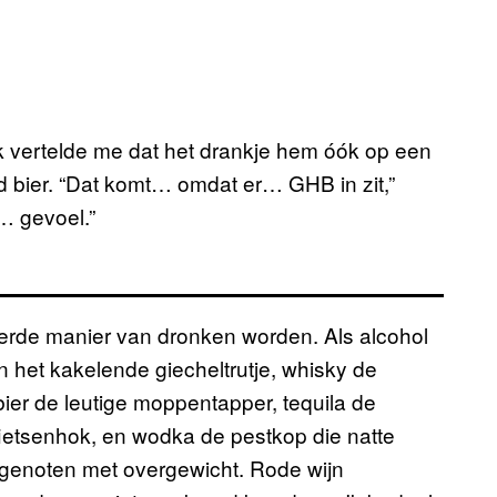
 vertelde me dat het drankje hem óók op een
 bier. “Dat komt… omdat er… GHB in zit,”
… gevoel.”
eerde manier van dronken worden. Als alcohol
jn het kakelende giecheltrutje, whisky de
bier de leutige moppentapper, tequila de
 fietsenhok, en wodka de pestkop die natte
sgenoten met overgewicht. Rode wijn