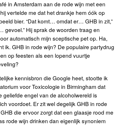
kcafé in Amsterdam aan de rode wijn met een
hij vertelde me dat het drankje hem óók op
eeld bier. “Dat komt… omdat er… GHB in zit,”
h… gevoel.” Hij sprak de woorden traag en
door automatisch mijn sceptische pet op. Ha,
ht ik. GHB in rode wijn? De populaire partydrug
en op feesten als een lopend vuurtje
eveling?
elijke kennisbron die Google heet, stootte ik
atorium voor Toxicologie in Birmingham dat
e geliefde engel van de alcoholwereld is
ich voordoet. Er zit wel degelijk GHB in rode
de GHB die ervoor zorgt dat een glaasje rood me
as rode wijn drinken dan eigenlijk synoniem