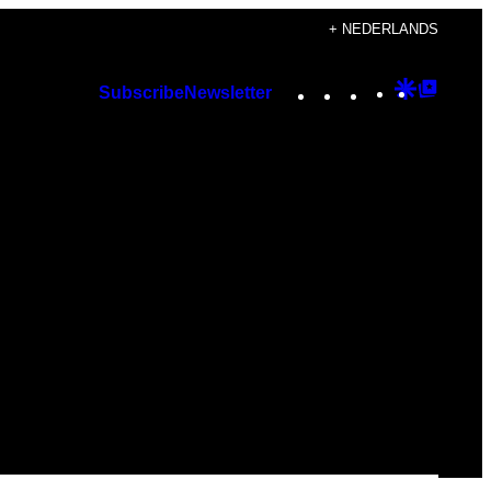
+ NEDERLANDS
Instagram
TikTok
YouTube
Google
Googl
Subscribe
Newsletter
Discover
Top
Posts