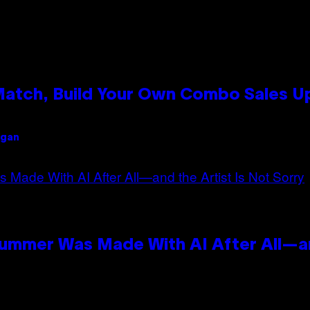
 Match, Build Your Own Combo Sales 
igan
Summer Was Made With AI After All—an