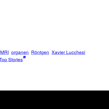
MRI
organen
Röntgen
Xavier Lucchesi
Top Stories