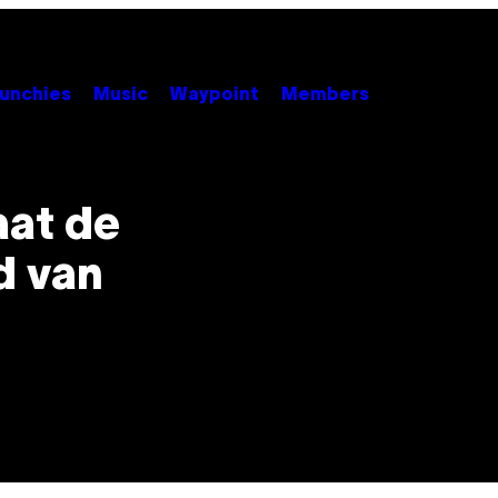
unchies
Music
Waypoint
Members
aat de
d van