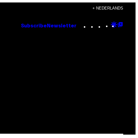
+ NEDERLANDS
Instagram
TikTok
YouTube
Google
Goog
Subscribe
Newsletter
Discove
Top
Posts