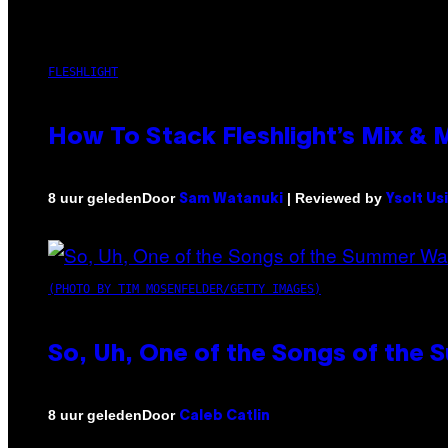
FLESHLIGHT
How To Stack Fleshlight’s Mix &
Door
| Reviewed by
8 uur geleden
Sam Watanuki
Ysolt Us
(PHOTO BY TIM MOSENFELDER/GETTY IMAGES)
So, Uh, One of the Songs of the 
Door
8 uur geleden
Caleb Catlin