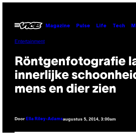
Ga
naar
de
Open
Magazine
Pulse
Life
Tech
M
menu
inhoud
Entertainment
Röntgenfotografie l
innerlijke schoonhei
mens en dier zien
Door
augustus 5, 2014, 3:00am
Ella Riley-Adams