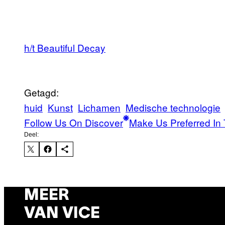
h/t Beautiful Decay
Getagd:
huid
Kunst
Lichamen
Medische technologie
Follow Us On Discover
Make Us Preferred In 
Deel:
MEER
VAN VICE