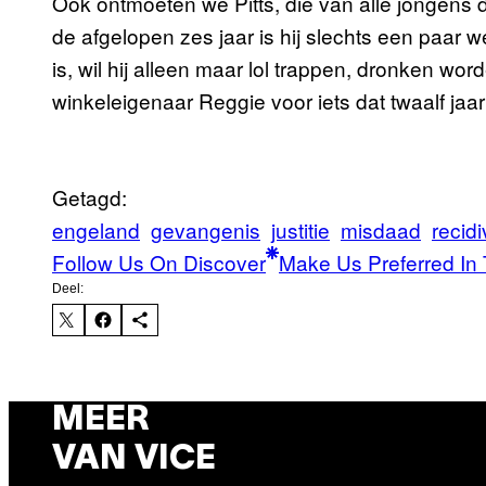
Ook ontmoeten we Pitts, die van alle jongens d
de afgelopen zes jaar is hij slechts een paar w
is, wil hij alleen maar lol trappen, dronken 
winkeleigenaar Reggie voor iets dat twaalf ja
Getagd:
engeland
gevangenis
justitie
misdaad
recidi
Follow Us On Discover
Make Us Preferred In 
Deel:
MEER
VAN VICE