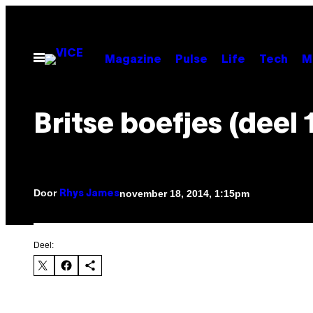
Ga
naar
de
Open
Magazine
Pulse
Life
Tech
M
menu
inhoud
Britse boefjes (deel 
Door
november 18, 2014, 1:15pm
Rhys James
Deel: