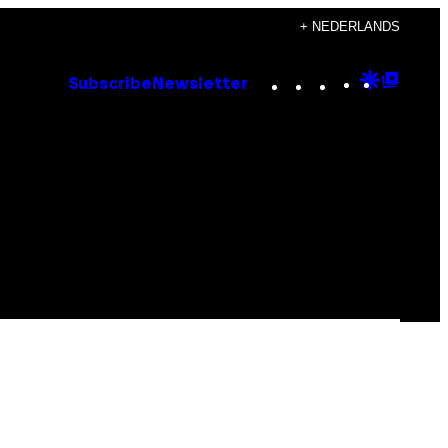
+ NEDERLANDS
Instagram
TikTok
YouTube
Google
Goog
Subscribe
Newsletter
Discove
Top
Posts