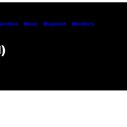
unchies
Music
Waypoint
Members
1)