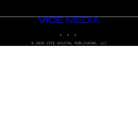
VICE
MEDIA
INSTAGRAM
TIKTOK
YOUTUBE
© 2026 VICE DIGITAL PUBLISHING, LLC