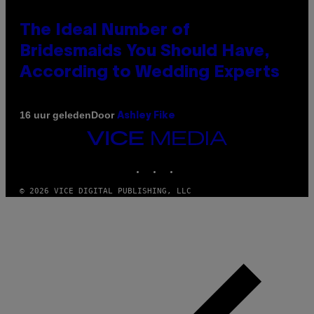
The Ideal Number of
Bridesmaids You Should Have,
According to Wedding Experts
Door
16 uur geleden
Ashley Fike
VICE
MEDIA
INSTAGRAM
TIKTOK
YOUTUBE
© 2026 VICE DIGITAL PUBLISHING, LLC