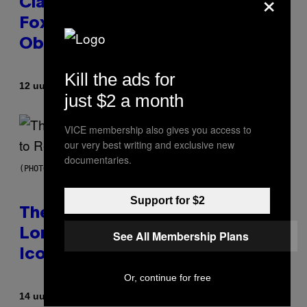
×
Clapped Back at Bill O’Reilly and
Fox News in Defense of Barack
Obama?
Kill the ads for
Door
12 uur geleden
Caleb Catlin
just $2 a month
VICE membership also gives you access to
our very best writing and exclusive new
documentaries.
(PHOTO BY PEDRO BECERRA/GETTY IMAGES FOR LIVE NATION)
Support for $2
The Weeknd Says He’s No
Longer Going To Retire His
See All Membership Plans
Iconic Moniker
Or, continue for free
Door
14 uur geleden
Caleb Catlin