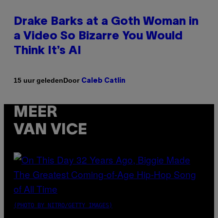
Drake Barks at a Goth Woman in
a Video So Bizarre You Would
Think It’s AI
Door
15 uur geleden
Caleb Catlin
MEER
VAN VICE
(PHOTO BY NITRO/GETTY IMAGES)