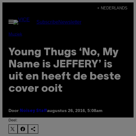
Ga
+ NEDERLANDS
naar
Open
Subscribe
Newsletter
de
menu
inhoud
Muziek
Young Thugs ‘No, My
Name is JEFFERY’ is
uit en heeft de beste
cover ooit
Door
augustus 26, 2016, 5:08am
Noisey Staff
Deel: