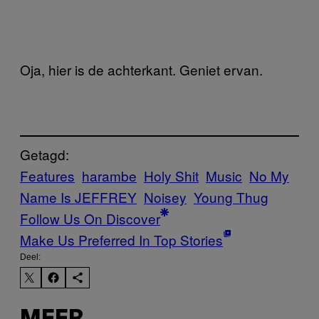
Oja, hier is de achterkant. Geniet ervan.
Getagd:
Features
harambe
Holy Shit
Music
No My
Name Is JEFFREY
Noisey
Young Thug
Follow Us On Discover
Make Us Preferred In Top Stories
Deel: