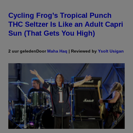
Cycling Frog’s Tropical Punch
THC Seltzer Is Like an Adult Capri
Sun (That Gets You High)
2 uur geleden
Door
Maha Haq
| Reviewed by
Ysolt Usigan