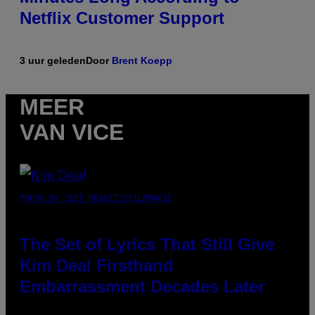
Netflix Customer Support
3 uur geleden
Door
Brent Koepp
MEER
VAN VICE
PHOTO BY JEFF KRAVITZ/FILMMAGIC
The Set of Lyrics That Still Give
Kim Deal Firsthand
Embarrassment Decades Later