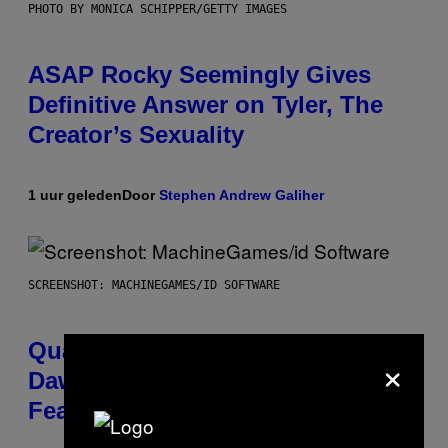
PHOTO BY MONICA SCHIPPER/GETTY IMAGES
ASAP Rocky Seemingly Gives
Definitive Answer on Tyler, The
Creator’s Sexuality
1 uur geleden
Door
Stephen Andrew Galiher
SCREENSHOT: MACHINEGAMES/ID SOFTWARE
Quake Returns With Surprise
×
Dawn of the Machine Update
Featuring 19 New Maps