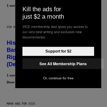
1 uur geleden
Door
Denny Connolly
Kill the ads for
just $2 a month
VICE membership also gives you access to
VIA HISENSE
our very best writing and exclusive new
documentaries.
Hisense’s New U6SF Pro TV Is
Basically a Home Theater, Gaming
Support for $2
Rig, And Soundbar In One Box
See All Membership Plans
(Deal Alert!)
1 uur geleden
Or, continue for free
Door
Sam Watanuki
| Reviewed by
Ysolt Usigan
MAHA HAQ FOR VICE