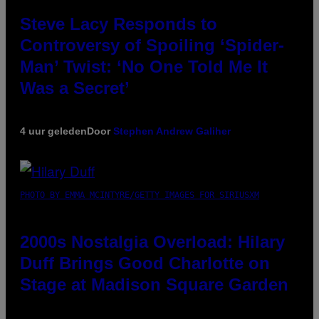
Steve Lacy Responds to
Controversy of Spoiling ‘Spider-
Man’ Twist: ‘No One Told Me It
Was a Secret’
4 uur geleden
Door
Stephen Andrew Galiher
PHOTO BY EMMA MCINTYRE/GETTY IMAGES FOR SIRIUSXM
2000s Nostalgia Overload: Hilary
Duff Brings Good Charlotte on
Stage at Madison Square Garden