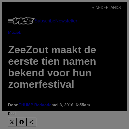
Ga
+ NEDERLANDS
naar
Open
Subscribe
Newsletter
de
menu
inhoud
Muziek
ZeeZout maakt de
eerste tien namen
bekend voor hun
zomerfestival
Door
THUMP Redactie
mei 3, 2016, 6:55am
Deel: