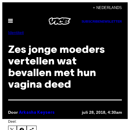
Ga
+ NEDERLANDS
naar
Open
de
SUBSCRIBE
NEWSLETTER
menu
inhoud
Identiteit
Zes jonge moeders
vertellen wat
bevallen met hun
vagina deed
Door
juli 28, 2018, 4:30am
Arkasha Keysers
Deel: